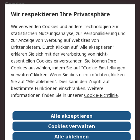
Service
Wir respektieren Ihre Privatsphäre
Value Added Services
Lieferlösungen
Rücksendungen
Kontakt
Wir verwenden Cookies und andere Technologien zur
Hilfe
statistischen Nutzungsanalyse, zur Personalisierung und
zur Anzeige von Werbung auf Websites von
Drittanbietern. Durch Klicken auf "Alle akzeptieren"
Rechtliches
erklären Sie sich mit der Verarbeitung von nicht-
AGB
Datenschutz
essentiellen Cookies einverstanden. Sie können Ihre
Cookies auswählen, indem Sie auf "Cookie Einstellungen
Cookie-Richtlinie
Zahlungsbedingungen
verwalten" klicken. Wenn Sie dies nicht möchten, klicken
Copyright/Impressum
Sie auf "Alle ablehnen". Dies kann den Zugriff auf
bestimmte Funktionen einschränken. Weitere
Über RS
Informationen finden Sie in unserer
Cookie-Richtlinie
.
Unternehmen
RS weltweit
Karriere bei RS
Nachhaltigkeit
Alle akzeptieren
Qualität/Umwelt/Zertifikate
Presse-Center
Cookies verwalten
Event-Center
Alle ablehnen