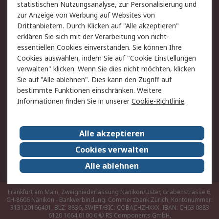
Hilfe
statistischen Nutzungsanalyse, zur Personalisierung und
zur Anzeige von Werbung auf Websites von
Drittanbietern. Durch Klicken auf "Alle akzeptieren"
Rechtliches
erklären Sie sich mit der Verarbeitung von nicht-
AGB
Datenschutz
essentiellen Cookies einverstanden. Sie können Ihre
Cookies auswählen, indem Sie auf "Cookie Einstellungen
Cookie-Richtlinie
Zahlungsbedingungen
verwalten" klicken. Wenn Sie dies nicht möchten, klicken
Copyright/Impressum
Sie auf "Alle ablehnen". Dies kann den Zugriff auf
bestimmte Funktionen einschränken. Weitere
Über RS
Informationen finden Sie in unserer
Cookie-Richtlinie
.
Unternehmen
RS weltweit
Karriere bei RS
Nachhaltigkeit
Alle akzeptieren
Qualität/Umwelt/Zertifikate
Presse-Center
Cookies verwalten
Event-Center
Alle ablehnen
Frankfurt am Main, Zweigniederlassung Nänikon/Uster, Grabenstrasse 6,
CH-8606 Nänikon - Bankverbindung: Commerzbank Zürich, Kontonummer:
313120166401, BLZ: 8836, SWIFT/BIC: COBACHZHXXX, IBAN: CH63 0883
6120 1664 0100 6
© RS Components GmbH,