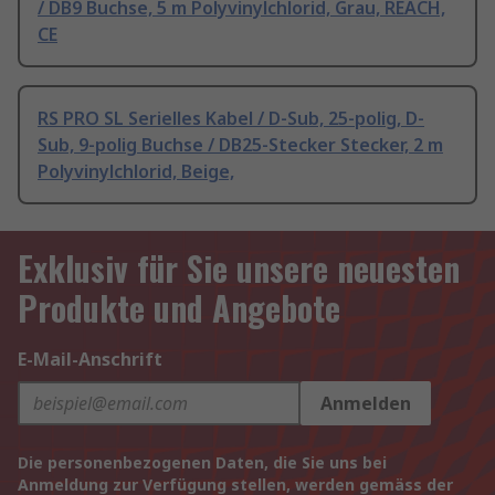
/ DB9 Buchse, 5 m Polyvinylchlorid, Grau, REACH,
CE
RS PRO SL Serielles Kabel / D-Sub, 25-polig, D-
Sub, 9-polig Buchse / DB25-Stecker Stecker, 2 m
Polyvinylchlorid, Beige,
Exklusiv für Sie unsere neuesten
Produkte und Angebote
E-Mail-Anschrift
Anmelden
Die personenbezogenen Daten, die Sie uns bei
Anmeldung zur Verfügung stellen, werden gemäss der