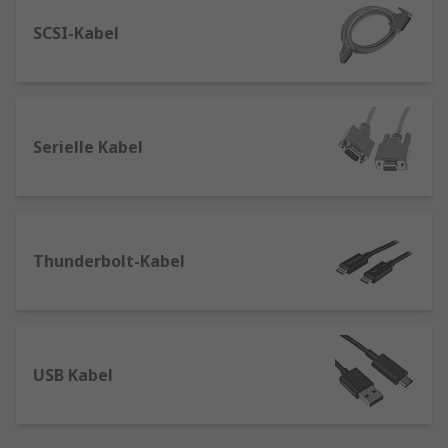
Anwendungen wie in Baumaschinen, Fahrzeugen
und Industrieanlagen. Auch in Geräten und
SCSI-Kabel
Anlagen der Heizungs-, Lüftungs- und
Klimatechnik (HLK) sowie in Systemen von HF-,
seriellen, Ethernet- und
Hochgeschwindigkeitsverbindungen kommen
Serielle Kabel
Kabelbaugruppen zum Einsatz.
Arten von Kabelbaugruppen und
konfektionierten Kabeln:
Thunderbolt-Kabel
Es gibt verschiedene Arten von
Kabelbaugruppen. Wir haben viele Produkte auf
Lager:
Konfektionierte USB-Kabel
: ermöglichen
USB Kabel
einfache Plug-and-Play-Verbindungen für
Geräte wie Tastaturen/Mäuse,
Digitalkameras und Drucker.