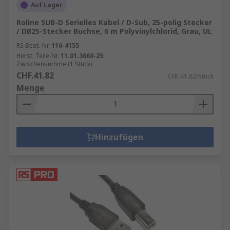
Kabelsets für die PC-Stromversorgung:
Auf Lager
ist essenziell für jeden, der den Computer
Roline SUB-D Serielles Kabel / D-Sub, 25-polig Stecker
individuell zusammenstellt oder auf
/ DB25-Stecker Buchse, 6 m Polyvinylchlorid, Grau, UL
maximale Leistung und Ordnung im
RS Best.-Nr.
116-4155
Gehäuse setzt. Diese Sets bieten nicht nur
Herst. Teile-Nr.
11.01.3660-25
Zwischensumme (1 Stück)
eine zuverlässige Stromverbindung
CHF.41.82
CHF.41.82/Stück
zwischen Netzteil und Komponenten,
Menge
sondern verbessern auch das
Kabelmanagement und die Luftzirkulation
im PC.
Hinzufügen