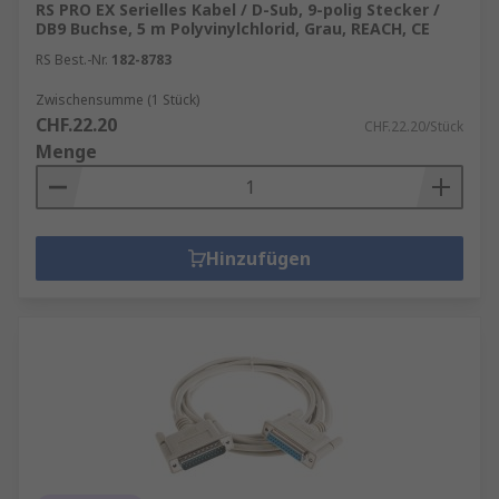
meistens die RS-232-
RS PRO EX Serielles Kabel / D-Sub, 9-polig Stecker /
Schnittstellenspezifikationen
DB9 Buchse, 5 m Polyvinylchlorid, Grau, REACH, CE
(Recommended Standard 232).
RS Best.-Nr.
182-8783
Konfektionierte Parallel-Kabel
: verbinden
Zwischensumme (1 Stück)
zwei PCs über parallele Anschlüsse.
CHF.22.20
CHF.22.20/Stück
Konfektionierte Parallel-Kabel ermöglichen
Menge
die gleichzeitige Übertragung mehrerer
Datenblöcke von einem Gerät auf ein
anderes, wodurch die
Gesamtübertragungsgeschwindigkeit
Hinzufügen
erhöht wird.
SCSI-Kabelmontage:
werden verwendet,
um Hochgeschwindigkeitsverbindungen
herzustellen und Datenübertragungen
zwischen kleinen Computern und
Peripheriegeräten wie Druckern, optischen
Laufwerken und Festplatten zu
ermöglichen.