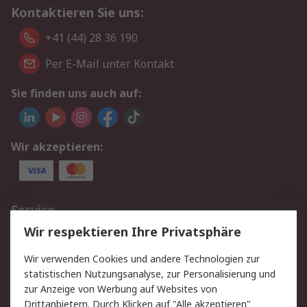
Kontaktieren Sie uns:
+41 (44) 28 36 190
Per E-Mail unter Kontakt
Sie finden uns auch auf:
Wir akzeptieren:
Service
Wir respektieren Ihre Privatsphäre
Value Added Services
Lieferlösungen
Rücksendungen
Kontakt
Wir verwenden Cookies und andere Technologien zur
Hilfe
statistischen Nutzungsanalyse, zur Personalisierung und
zur Anzeige von Werbung auf Websites von
Drittanbietern. Durch Klicken auf "Alle akzeptieren"