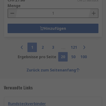
CHF.27.86
CHF.27.86/Stück
Menge
Hinzufügen
1
2
3
121
Ergebnisse pro Seite
20
50
100
Zurück zum Seitenanfang
Verwandte Links
Rundsteckverbinder