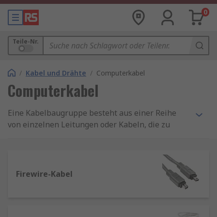
0
Teile-Nr.
/
Kabel und Drähte
/
Computerkabel
Computerkabel
Eine Kabelbaugruppe besteht aus einer Reihe
von einzelnen Leitungen oder Kabeln, die zu
einer einzigen Einheit gebündelt wurden. Es gibt
zwei Haupttypen von Kabeln/Leitungen –
Datenkabel und Stromversorgungskabel. Ein
Datenkabel überträgt Signale, die Informationen
Firewire-Kabel
tragen, von einem Gerät zum anderen, und ein
Stromversorgungskabel versorgt ein Gerät mit
elektrischer Energie. Mehrere solcher Kabel