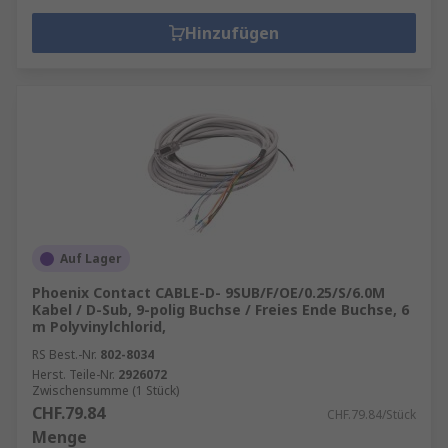
Hinzufügen
Auf Lager
Phoenix Contact CABLE-D- 9SUB/F/OE/0.25/S/6.0M
Kabel / D-Sub, 9-polig Buchse / Freies Ende Buchse, 6
m Polyvinylchlorid,
RS Best.-Nr.
802-8034
Herst. Teile-Nr.
2926072
Zwischensumme (1 Stück)
CHF.79.84
CHF.79.84/Stück
Menge