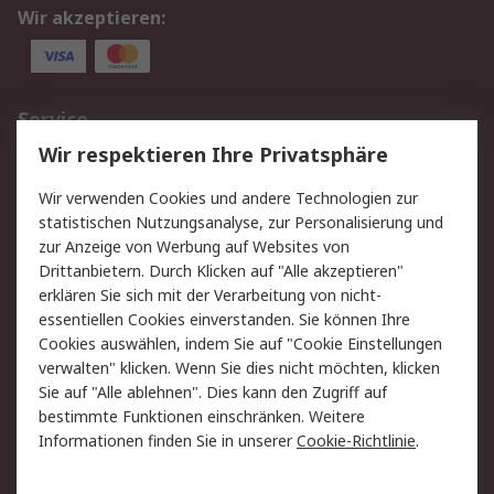
Wir akzeptieren:
Service
Wir respektieren Ihre Privatsphäre
Value Added Services
Lieferlösungen
Rücksendungen
Kontakt
Wir verwenden Cookies und andere Technologien zur
Hilfe
statistischen Nutzungsanalyse, zur Personalisierung und
zur Anzeige von Werbung auf Websites von
Drittanbietern. Durch Klicken auf "Alle akzeptieren"
Rechtliches
erklären Sie sich mit der Verarbeitung von nicht-
AGB
Datenschutz
essentiellen Cookies einverstanden. Sie können Ihre
Cookies auswählen, indem Sie auf "Cookie Einstellungen
Cookie-Richtlinie
Zahlungsbedingungen
verwalten" klicken. Wenn Sie dies nicht möchten, klicken
Copyright/Impressum
Sie auf "Alle ablehnen". Dies kann den Zugriff auf
bestimmte Funktionen einschränken. Weitere
Über RS
Informationen finden Sie in unserer
Cookie-Richtlinie
.
Unternehmen
RS weltweit