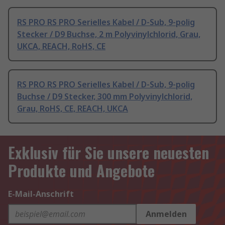
RS PRO RS PRO Serielles Kabel / D-Sub, 9-polig
Stecker / D9 Buchse, 2 m Polyvinylchlorid, Grau,
UKCA, REACH, RoHS, CE
RS PRO RS PRO Serielles Kabel / D-Sub, 9-polig
Buchse / D9 Stecker, 300 mm Polyvinylchlorid,
Grau, RoHS, CE, REACH, UKCA
Exklusiv für Sie unsere neuesten
Produkte und Angebote
E-Mail-Anschrift
Anmelden