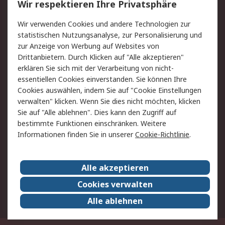
Wir respektieren Ihre Privatsphäre
Value Added Services
Lieferlösungen
Rücksendungen
Kontakt
Wir verwenden Cookies und andere Technologien zur
Hilfe
statistischen Nutzungsanalyse, zur Personalisierung und
zur Anzeige von Werbung auf Websites von
Drittanbietern. Durch Klicken auf "Alle akzeptieren"
Rechtliches
erklären Sie sich mit der Verarbeitung von nicht-
AGB
Datenschutz
essentiellen Cookies einverstanden. Sie können Ihre
Cookies auswählen, indem Sie auf "Cookie Einstellungen
Cookie-Richtlinie
Zahlungsbedingungen
verwalten" klicken. Wenn Sie dies nicht möchten, klicken
Copyright/Impressum
Sie auf "Alle ablehnen". Dies kann den Zugriff auf
bestimmte Funktionen einschränken. Weitere
Über RS
Informationen finden Sie in unserer
Cookie-Richtlinie
.
Unternehmen
RS weltweit
Karriere bei RS
Nachhaltigkeit
Alle akzeptieren
Qualität/Umwelt/Zertifikate
Presse-Center
Cookies verwalten
Event-Center
Alle ablehnen