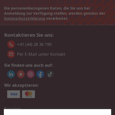
Die personenbezogenen Daten, die Sie uns bei
Anmeldung zur Verfügung stellen, werden gemäss der
Datenschutzerklärung
verarbeitet.
Kontaktieren Sie uns:
+41 (44) 28 36 190
Per E-Mail unter Kontakt
Sie finden uns auch auf:
Wir akzeptieren:
Service