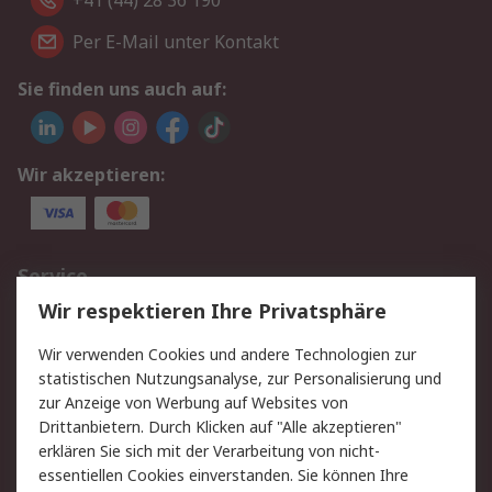
+41 (44) 28 36 190
Per E-Mail unter Kontakt
Sie finden uns auch auf:
Wir akzeptieren:
Service
Wir respektieren Ihre Privatsphäre
Value Added Services
Lieferlösungen
Rücksendungen
Kontakt
Wir verwenden Cookies und andere Technologien zur
Hilfe
statistischen Nutzungsanalyse, zur Personalisierung und
zur Anzeige von Werbung auf Websites von
Drittanbietern. Durch Klicken auf "Alle akzeptieren"
Rechtliches
erklären Sie sich mit der Verarbeitung von nicht-
AGB
Datenschutz
essentiellen Cookies einverstanden. Sie können Ihre