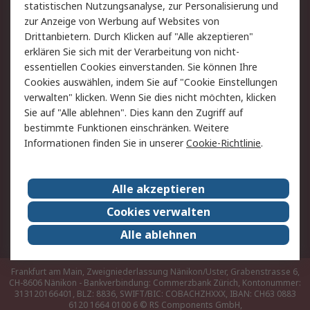
Hilfe
statistischen Nutzungsanalyse, zur Personalisierung und
zur Anzeige von Werbung auf Websites von
Drittanbietern. Durch Klicken auf "Alle akzeptieren"
Rechtliches
erklären Sie sich mit der Verarbeitung von nicht-
AGB
Datenschutz
essentiellen Cookies einverstanden. Sie können Ihre
Cookies auswählen, indem Sie auf "Cookie Einstellungen
Cookie-Richtlinie
Zahlungsbedingungen
verwalten" klicken. Wenn Sie dies nicht möchten, klicken
Copyright/Impressum
Sie auf "Alle ablehnen". Dies kann den Zugriff auf
bestimmte Funktionen einschränken. Weitere
Über RS
Informationen finden Sie in unserer
Cookie-Richtlinie
.
Unternehmen
RS weltweit
Karriere bei RS
Nachhaltigkeit
Alle akzeptieren
Qualität/Umwelt/Zertifikate
Presse-Center
Cookies verwalten
Event-Center
Alle ablehnen
Frankfurt am Main, Zweigniederlassung Nänikon/Uster, Grabenstrasse 6,
CH-8606 Nänikon - Bankverbindung: Commerzbank Zürich, Kontonummer:
313120166401, BLZ: 8836, SWIFT/BIC: COBACHZHXXX, IBAN: CH63 0883
6120 1664 0100 6
© RS Components GmbH,