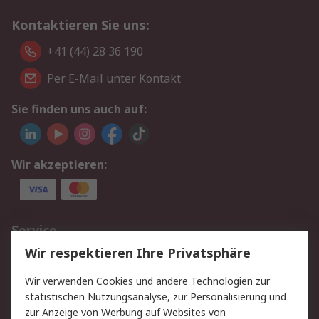
Kontaktieren Sie uns:
+41 (44) 28 36 190
Per E-Mail unter Kontakt
Sie finden uns auch auf:
Wir akzeptieren:
Service
Wir respektieren Ihre Privatsphäre
Value Added Services
Lieferlösungen
Rücksendungen
Kontakt
Wir verwenden Cookies und andere Technologien zur
Hilfe
statistischen Nutzungsanalyse, zur Personalisierung und
zur Anzeige von Werbung auf Websites von