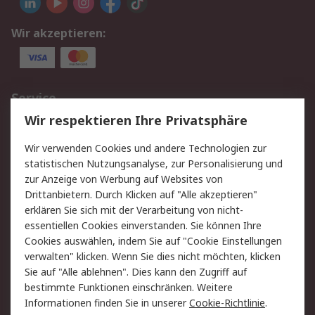
Wir akzeptieren:
Service
Wir respektieren Ihre Privatsphäre
Value Added Services
Lieferlösungen
Rücksendungen
Kontakt
Wir verwenden Cookies und andere Technologien zur
Hilfe
statistischen Nutzungsanalyse, zur Personalisierung und
zur Anzeige von Werbung auf Websites von
Drittanbietern. Durch Klicken auf "Alle akzeptieren"
Rechtliches
erklären Sie sich mit der Verarbeitung von nicht-
AGB
Datenschutz
essentiellen Cookies einverstanden. Sie können Ihre
Cookies auswählen, indem Sie auf "Cookie Einstellungen
Cookie-Richtlinie
Zahlungsbedingungen
verwalten" klicken. Wenn Sie dies nicht möchten, klicken
Copyright/Impressum
Sie auf "Alle ablehnen". Dies kann den Zugriff auf
bestimmte Funktionen einschränken. Weitere
Über RS
Informationen finden Sie in unserer
Cookie-Richtlinie
.