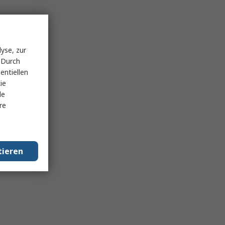
yse, zur
 Durch
entiellen
ie
le
re
tieren