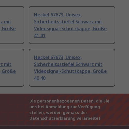
Heckel 67673, Unisex,
rz mit
Sicherheitsstiefel Schwarz mit
, Größe
Videosignal-Schutzkappe, Größe
41 41
Heckel 67673, Unisex,
rz mit
Sicherheitsstiefel Schwarz mit
, Größe
Videosignal-Schutzkappe, Größe
40 40
Die personenbezogenen Daten, die Sie
uns bei Anmeldung zur Verfügung
stellen, werden gemäss der
Datenschutzerklärung
verarbeitet.