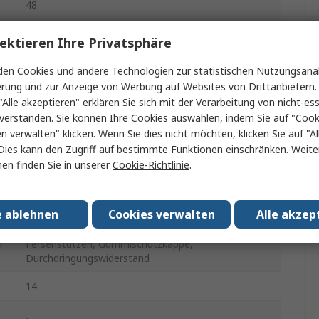
48
Schnüren
ektieren Ihre Privatsphäre
Schwarz
en Cookies und andere Technologien zur statistischen Nutzungsanal
erung und zur Anzeige von Werbung auf Websites von Drittanbietern.
Videosignal
"Alle akzeptieren" erklären Sie sich mit der Verarbeitung von nicht-ess
verstanden. Sie können Ihre Cookies auswählen, indem Sie auf "Cook
Nichtmetallisch
en verwalten" klicken. Wenn Sie dies nicht möchten, klicken Sie auf "Al
Dies kann den Zugriff auf bestimmte Funktionen einschränken. Weite
Wasserfest, Ölbeständig, Beständig gegen
en finden Sie in unserer
Cookie-Richtlinie
.
e
Kohlenwasserstoffe, Wärmebeständig,
Chemikalienbeständig
e ablehnen
Cookies verwalten
Alle akzep
Frei von schädlichen Substanzen, Antistatisch,
Anatomisch, Agile Knöchelschutz & Verstärkte
n
Fersenstützen, Gummischutzkappe,
Durchdringungswiderstand
14