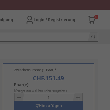
0
olgung
Login / Registrierung
Zwischensumme (1 Paar)*
CHF.151.49
Add
Paar(e)
to
Menge auswählen oder eingeben
Basket
Hinzufügen