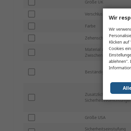
Größe UK
Verschlusstyp
Wir resp
Farbe
Wir verwend
Personalisi
Zehenschutzkappe Typ
Klicken auf 
Cookies ein
Material der
Einstellung
Zwischensohle
ablehnen". 
Information
Beständigkeitsmerkmal
All
Zusätzliche
Sicherheitsvorrichtunge
Größe USA
Sicherheitseinstufung