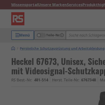
Wissensportal
Unsere Marken
Services
Produkthigh
Menü
Teile-Nr.
/
Persönliche Schutzausrüstung und Arbeitskleidung
Heckel 67673, Unisex, Sich
mit Videosignal-Schutzkap
RS Best.-Nr.
:
481-514
Herst. Teile-Nr.
:
6767348
Ma