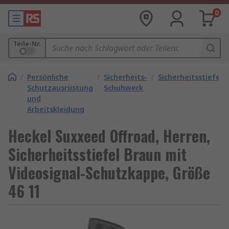
0
Teile-Nr.
/
Persönliche
/
Sicherheits-
/
Sicherheitsstiefel
Schutzausrüstung
Schuhwerk
und
Arbeitskleidung
Heckel Suxxeed Offroad, Herren,
Sicherheitsstiefel Braun mit
Videosignal-Schutzkappe, Größe
46 11