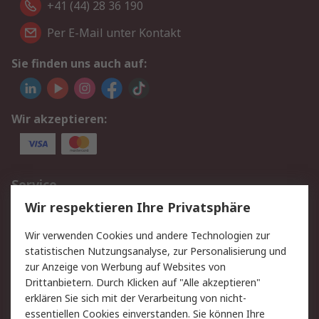
+41 (44) 28 36 190
Per E-Mail unter Kontakt
Sie finden uns auch auf:
Wir akzeptieren:
Service
Wir respektieren Ihre Privatsphäre
Value Added Services
Lieferlösungen
Rücksendungen
Kontakt
Wir verwenden Cookies und andere Technologien zur
Hilfe
statistischen Nutzungsanalyse, zur Personalisierung und
zur Anzeige von Werbung auf Websites von
Drittanbietern. Durch Klicken auf "Alle akzeptieren"
Rechtliches
erklären Sie sich mit der Verarbeitung von nicht-
AGB
Datenschutz
essentiellen Cookies einverstanden. Sie können Ihre