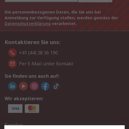
Die personenbezogenen Daten, die Sie uns bei
Anmeldung zur Verfügung stellen, werden gemäss der
Datenschutzerklärung
verarbeitet.
Kontaktieren Sie uns:
+41 (44) 28 36 190
Per E-Mail unter Kontakt
Sie finden uns auch auf:
Wir akzeptieren:
Service