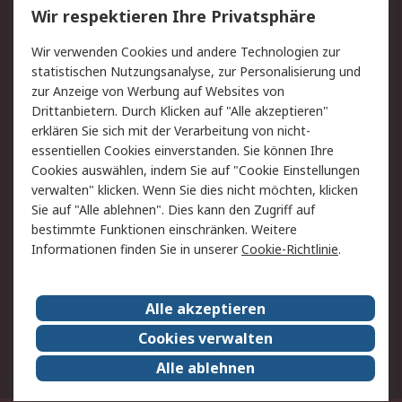
Wir respektieren Ihre Privatsphäre
Value Added Services
Lieferlösungen
Rücksendungen
Kontakt
Wir verwenden Cookies und andere Technologien zur
Hilfe
statistischen Nutzungsanalyse, zur Personalisierung und
zur Anzeige von Werbung auf Websites von
Drittanbietern. Durch Klicken auf "Alle akzeptieren"
Rechtliches
erklären Sie sich mit der Verarbeitung von nicht-
AGB
Datenschutz
essentiellen Cookies einverstanden. Sie können Ihre
Cookies auswählen, indem Sie auf "Cookie Einstellungen
Cookie-Richtlinie
Zahlungsbedingungen
verwalten" klicken. Wenn Sie dies nicht möchten, klicken
Copyright/Impressum
Sie auf "Alle ablehnen". Dies kann den Zugriff auf
bestimmte Funktionen einschränken. Weitere
Über RS
Informationen finden Sie in unserer
Cookie-Richtlinie
.
Unternehmen
RS weltweit
Karriere bei RS
Nachhaltigkeit
Alle akzeptieren
Qualität/Umwelt/Zertifikate
Presse-Center
Cookies verwalten
Event-Center
Alle ablehnen