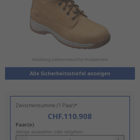
Abbildung stellvertretend für Produktreihe
Alle Sicherheitsstiefel anzeigen
Zwischensumme (1 Paar)*
CHF.110.908
Add
Paar(e)
to
Menge auswählen oder eingeben
Basket