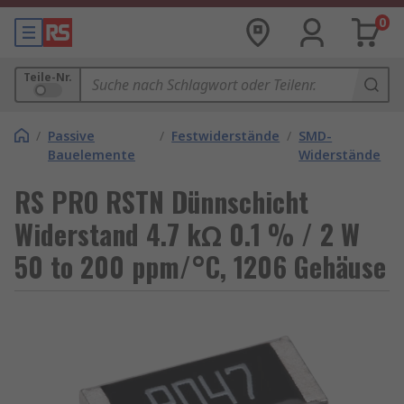
0
Teile-Nr.
/
Passive
/
Festwiderstände
/
SMD-
Bauelemente
Widerstände
RS PRO RSTN Dünnschicht
Widerstand 4.7 kΩ 0.1 % / 2 W
50 to 200 ppm/°C, 1206 Gehäuse