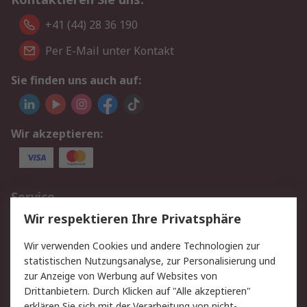
+41 (44) 28 36 190
Per E-Mail unter Kontakt
Sie finden uns auch auf:
Wir akzeptieren:
Service
Wir respektieren Ihre Privatsphäre
Value Added Services
Lieferlösungen
Rücksendungen
Kontakt
Wir verwenden Cookies und andere Technologien zur
Hilfe
statistischen Nutzungsanalyse, zur Personalisierung und
zur Anzeige von Werbung auf Websites von
Drittanbietern. Durch Klicken auf "Alle akzeptieren"
Rechtliches
erklären Sie sich mit der Verarbeitung von nicht-