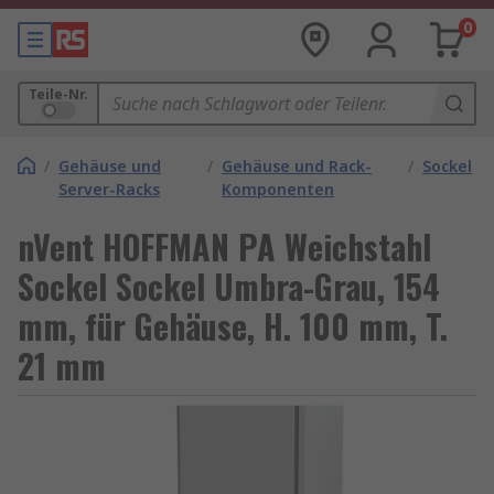
0
Teile-Nr.
/
Gehäuse und
/
Gehäuse und Rack-
/
Sockel
Server-Racks
Komponenten
nVent HOFFMAN PA Weichstahl
Sockel Sockel Umbra-Grau, 154
mm, für Gehäuse, H. 100 mm, T.
21 mm