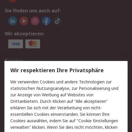
Sie finden uns auch auf:
Wir akzeptieren:
Service
Wir respektieren Ihre Privatsphäre
Value Added Services
Lieferlösungen
Rücksendungen
Kontakt
Wir verwenden Cookies und andere Technologien zur
Hilfe
statistischen Nutzungsanalyse, zur Personalisierung und
zur Anzeige von Werbung auf Websites von
Drittanbietern. Durch Klicken auf "Alle akzeptieren"
Rechtliches
erklären Sie sich mit der Verarbeitung von nicht-
AGB
Datenschutz
essentiellen Cookies einverstanden. Sie können Ihre
Cookies auswählen, indem Sie auf "Cookie Einstellungen
Cookie-Richtlinie
Zahlungsbedingungen
verwalten" klicken. Wenn Sie dies nicht möchten, klicken
Copyright/Impressum