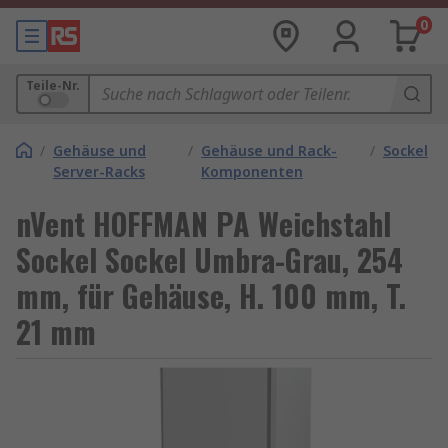
0
Teile-Nr.
/
Gehäuse und
/
Gehäuse und Rack-
/
Sockel
Server-Racks
Komponenten
nVent HOFFMAN PA Weichstahl
Sockel Sockel Umbra-Grau, 254
mm, für Gehäuse, H. 100 mm, T.
21 mm