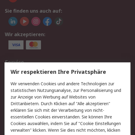
Sie finden uns auch auf:
Wir akzeptieren:
Service
Wir respektieren Ihre Privatsphäre
Value Added Services
Lieferlösungen
Rücksendungen
Kontakt
Wir verwenden Cookies und andere Technologien zur
Hilfe
statistischen Nutzungsanalyse, zur Personalisierung und
zur Anzeige von Werbung auf Websites von
Drittanbietern. Durch Klicken auf "Alle akzeptieren"
Rechtliches
erklären Sie sich mit der Verarbeitung von nicht-
AGB
Datenschutz
essentiellen Cookies einverstanden. Sie können Ihre
Cookies auswählen, indem Sie auf "Cookie Einstellungen
Cookie-Richtlinie
Zahlungsbedingungen
verwalten" klicken. Wenn Sie dies nicht möchten, klicken
Copyright/Impressum