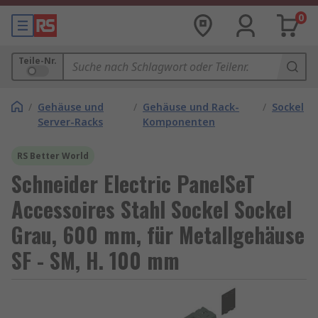
0
Teile-Nr.
/
Gehäuse und
/
Gehäuse und Rack-
/
Sockel
Server-Racks
Komponenten
RS Better World
Schneider Electric PanelSeT
Accessoires Stahl Sockel Sockel
Grau, 600 mm, für Metallgehäuse
SF - SM, H. 100 mm