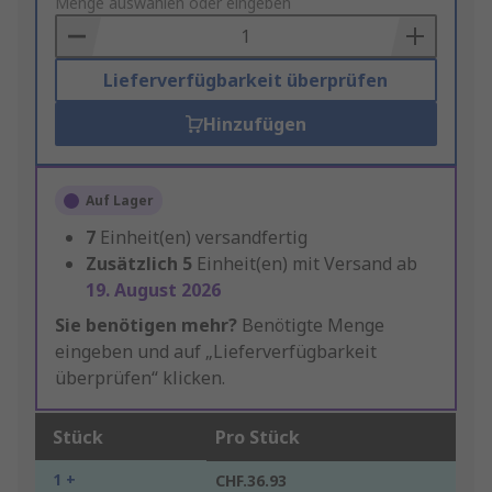
to
Menge auswählen oder eingeben
Basket
Lieferverfügbarkeit überprüfen
Hinzufügen
Auf Lager
7
Einheit(en) versandfertig
Zusätzlich
5
Einheit(en) mit Versand ab
19. August 2026
Sie benötigen mehr?
Benötigte Menge
eingeben und auf „Lieferverfügbarkeit
überprüfen“ klicken.
Stück
Pro Stück
1 +
CHF.36.93