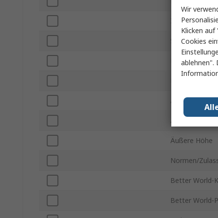
Produkt Typ
Wir verwend
Personalisi
Zur Verwendun
Klicken auf 
Subtyp
Cookies ein
Einstellung
Farbe
ablehnen". 
Information
Material
Äußere Breite
All
Äußere Tiefe
Äußere Höhe
Normen/Zulas
Better World-K
Better World-