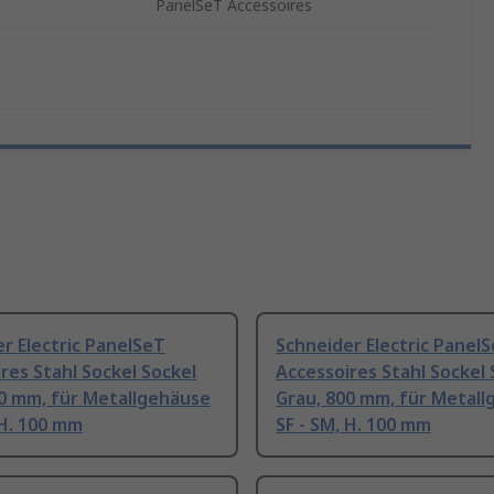
PanelSeT Accessoires
r Electric PanelSeT
Schneider Electric Panel
res Stahl Sockel Sockel
Accessoires Stahl Sockel 
00 mm, für Metallgehäuse
Grau, 800 mm, für Metal
 H. 100 mm
SF - SM, H. 100 mm