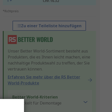
1 +
CHF.16.32
*Richtpreis
Zu einer Teileliste hinzufügen
Unser Better World-Sortiment besteht aus
Produkten, die es Ihnen leicht machen, eine
nachhaltige Produktwahl zu treffen, der Sie
vertrauen können.
Erfahren Sie mehr über die RS Better
World-Produkte
Better World-Kriterien
Entwickelt für Demontage