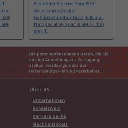
SeT
Schneider Electric PanelSeT
ster-
Accessoires Sockel
, 600
Gehäusezubehör Grau, 600 mm,
l SM,
für Spacial SF, Spacial SM, H. 100
mm, T.
Die personenbezogenen Daten, die Sie
uns bei Anmeldung zur Verfügung
stellen, werden gemäss der
Datenschutzerklärung
verarbeitet.
Über RS
Unternehmen
RS weltweit
Karriere bei RS
Nachhaltigkeit