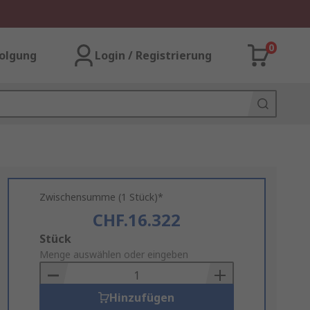
0
olgung
Login / Registrierung
Zwischensumme (1 Stück)*
CHF.16.322
Add
Stück
to
Menge auswählen oder eingeben
Basket
Hinzufügen