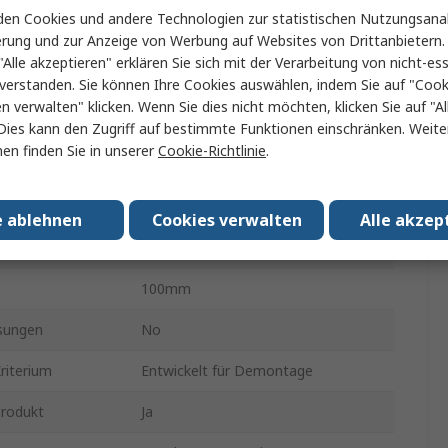
Sockel
en Cookies und andere Technologien zur statistischen Nutzungsanal
erung und zur Anzeige von Werbung auf Websites von Drittanbietern.
g mit
Metallgehäuse SF - SM
"Alle akzeptieren" erklären Sie sich mit der Verarbeitung von nicht-ess
Sockel
verstanden. Sie können Ihre Cookies auswählen, indem Sie auf "Cook
en verwalten" klicken. Wenn Sie dies nicht möchten, klicken Sie auf "Al
Grau
Dies kann den Zugriff auf bestimmte Funktionen einschränken. Weite
en finden Sie in unserer
Cookie-Richtlinie
.
Stahl
400mm
e ablehnen
Cookies verwalten
Alle akzep
400mm
100mm
sungen
No
riterium
Entwickelt für Demontage
Produkt
Ja