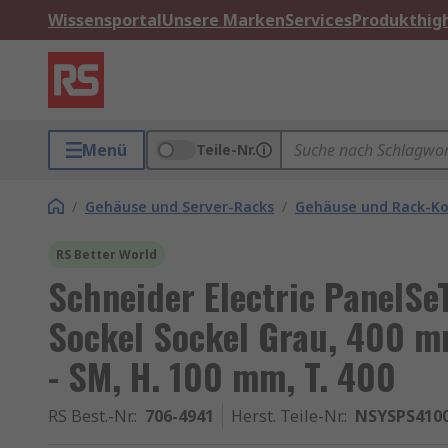
Wissensportal
Unsere Marken
Services
Produkthigh
Menü
Teile-Nr.
/
Gehäuse und Server-Racks
/
Gehäuse und Rack-K
RS Better World
Schneider Electric PanelSe
Sockel Sockel Grau, 400 m
- SM, H. 100 mm, T. 400
RS Best.-Nr.
:
706-4941
Herst. Teile-Nr.
:
NSYSPS410