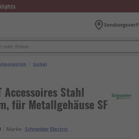
lights
Sendungsverf
omponenten
/
Sockel
T Accessoires Stahl
m, für Metallgehäuse SF
0
Marke
:
Schneider Electric