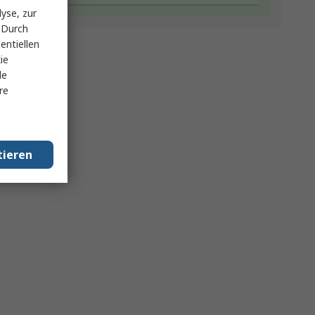
yse, zur
 Durch
entiellen
ie
le
re
tieren