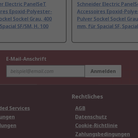
r Electric PanelSeT
Schneider Electric Panel
res Epoxid-Polyester-
Accessoires Epoxid-Polye
ockel Sockel Grau, 400
Pulver Sockel Sockel Grau
Spacial SF/SM, H. 100
mm, für Spacial SF, Spacia
E-Mail-Anschrift
Anmelden
Rechtliches
ded Services
AGB
sungen
Datenschutz
dungen
Cookie-Richtlinie
Zahlungsbedingungen