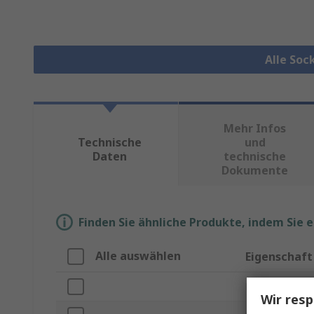
Alle Soc
Mehr Infos
Technische
und
Daten
technische
Dokumente
Finden Sie ähnliche Produkte, indem Sie 
Alle auswählen
Eigenschaft
Marke
Wir resp