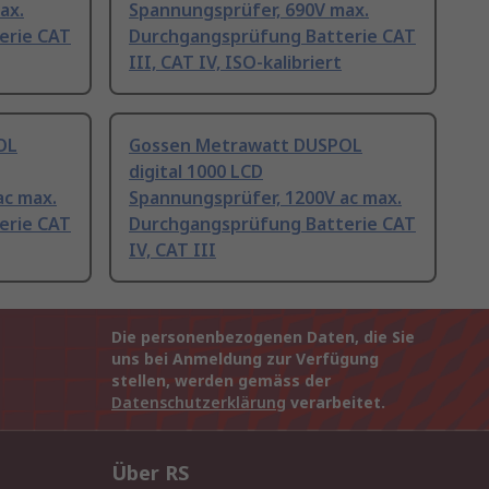
ax.
Spannungsprüfer, 690V max.
erie CAT
Durchgangsprüfung Batterie CAT
III, CAT IV, ISO-kalibriert
OL
Gossen Metrawatt DUSPOL
digital 1000 LCD
ac max.
Spannungsprüfer, 1200V ac max.
erie CAT
Durchgangsprüfung Batterie CAT
IV, CAT III
Die personenbezogenen Daten, die Sie
uns bei Anmeldung zur Verfügung
stellen, werden gemäss der
Datenschutzerklärung
verarbeitet.
Über RS