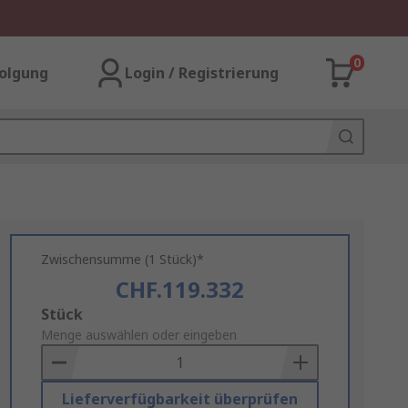
0
olgung
Login / Registrierung
Zwischensumme (1 Stück)*
CHF.119.332
Add
Stück
to
Menge auswählen oder eingeben
Basket
Lieferverfügbarkeit überprüfen