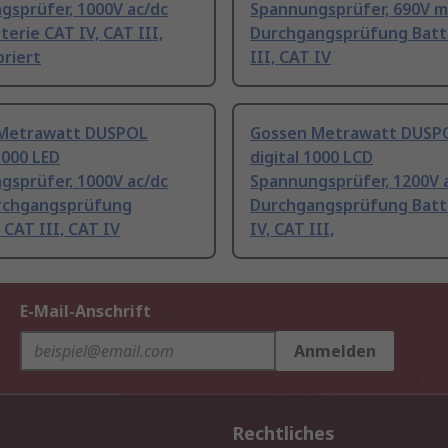
gsprüfer, 1000V ac/dc
Spannungsprüfer, 690V m
terie CAT IV, CAT III,
Durchgangsprüfung Batt
briert
III, CAT IV
Metrawatt DUSPOL
Gossen Metrawatt DUSP
1000 LED
digital 1000 LCD
gsprüfer, 1000V ac/dc
Spannungsprüfer, 1200V 
rchgangsprüfung
Durchgangsprüfung Batt
 CAT III, CAT IV
IV, CAT III,
E-Mail-Anschrift
Anmelden
Rechtliches