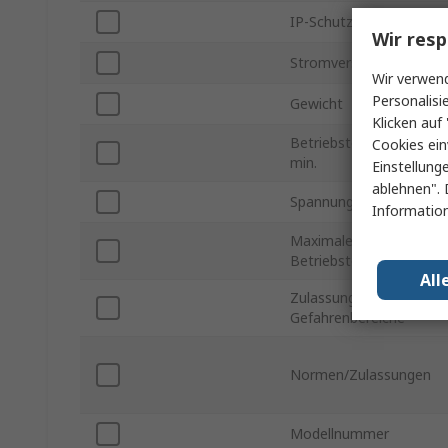
IP-Schutzart
Wir resp
Stromversorgung
Wir verwend
Personalisi
Gewicht
Klicken auf 
Betriebstemperatur
Cookies ein
min.
Einstellung
ablehnen". 
Spannung max.
Information
Maximale
Betriebstemperatur
All
Zulassung für
Gefahrenbereiche
Normen/Zulassungen
Modellnummer