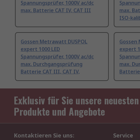
Spannungsprüfer, 1000V ac/dc
Spannun
max. Batterie CAT IV, CAT III
max. Bat
ISO-kali
Gossen Metrawatt DUSPOL
Gossen 
expert 1000 LED
expert 
Spannungsprüfer, 1000V ac/dc
Spannun
max. Durchgangsprüfung
max. Du
Batterie CAT III, CAT IV,
Batterie
Exklusiv für Sie unsere neuesten
Produkte und Angebote
Kontaktieren Sie uns:
Service