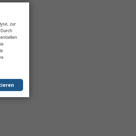
yse, zur
 Durch
entiellen
ie
le
re
tieren