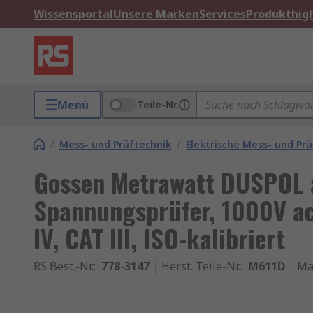
Wissensportal
Unsere Marken
Services
Produkthigh
Menü
Teile-Nr.
/
Mess- und Prüftechnik
/
Elektrische Mess- und Pr
Gossen Metrawatt DUSPOL 
Spannungsprüfer, 1000V ac
IV, CAT III, ISO-kalibriert
RS Best.-Nr.
:
778-3147
Herst. Teile-Nr.
:
M611D
Ma