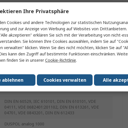
IP65
ektieren Ihre Privatsphäre
Batterie
en Cookies und andere Technologien zur statistischen Nutzungsanal
erung und zur Anzeige von Werbung auf Websites von Drittanbietern.
250g
"Alle akzeptieren" erklären Sie sich mit der Verarbeitung von nicht-ess
verstanden. Sie können Ihre Cookies auswählen, indem Sie auf "Cook
-20°C
en verwalten" klicken. Wenn Sie dies nicht möchten, klicken Sie auf "Al
Dies kann den Zugriff auf bestimmte Funktionen einschränken. Weite
1000V ac/dc
en finden Sie in unserer
Cookie-Richtlinie
.
45°C
e ablehnen
Cookies verwalten
Alle akzep
Nein
DIN EN 60529, IEC 610101, DIN EN 610101, VDE
04111, VDE 0682401:201102, DIN EN 613261, VDE
04701, VDE 0843201, DIN EN 612433
DUSPOL analog 1000