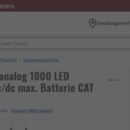
lights
Sendungsverf
üftechnik
/
Spannungsprüfer
analog 1000 LED
/dc max. Batterie CAT
rke
:
Gossen Metrawatt