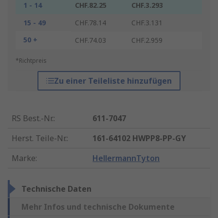
1 - 14
CHF.82.25
CHF.3.293
15 - 49
CHF.78.14
CHF.3.131
50 +
CHF.74.03
CHF.2.959
*Richtpreis
Zu einer Teileliste hinzufügen
RS Best.-Nr.
:
611-7047
Herst. Teile-Nr.
:
161-64102 HWPP8-PP-GY
Marke
:
HellermannTyton
Technische Daten
Mehr Infos und technische Dokumente