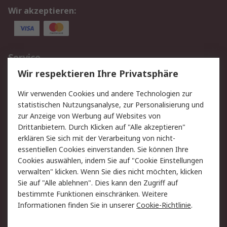
Wir akzeptieren:
Service
Wir respektieren Ihre Privatsphäre
Value Added Services
Lieferlösungen
Rücksendungen
Kontakt
Wir verwenden Cookies und andere Technologien zur
Hilfe
statistischen Nutzungsanalyse, zur Personalisierung und
zur Anzeige von Werbung auf Websites von
Drittanbietern. Durch Klicken auf "Alle akzeptieren"
Rechtliches
erklären Sie sich mit der Verarbeitung von nicht-
AGB
Datenschutz
essentiellen Cookies einverstanden. Sie können Ihre
Cookies auswählen, indem Sie auf "Cookie Einstellungen
Cookie-Richtlinie
Zahlungsbedingungen
verwalten" klicken. Wenn Sie dies nicht möchten, klicken
Copyright/Impressum
Sie auf "Alle ablehnen". Dies kann den Zugriff auf
bestimmte Funktionen einschränken. Weitere
Über RS
Informationen finden Sie in unserer
Cookie-Richtlinie
.
Unternehmen
RS weltweit