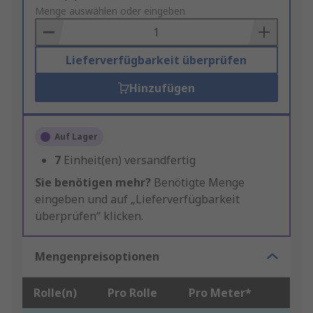
to
Menge auswählen oder eingeben
Basket
Lieferverfügbarkeit überprüfen
Hinzufügen
Auf Lager
7
Einheit(en) versandfertig
Sie benötigen mehr?
Benötigte Menge
eingeben und auf „Lieferverfügbarkeit
überprüfen“ klicken.
Mengenpreisoptionen
Rolle(n)
Pro Rolle
Pro Meter*