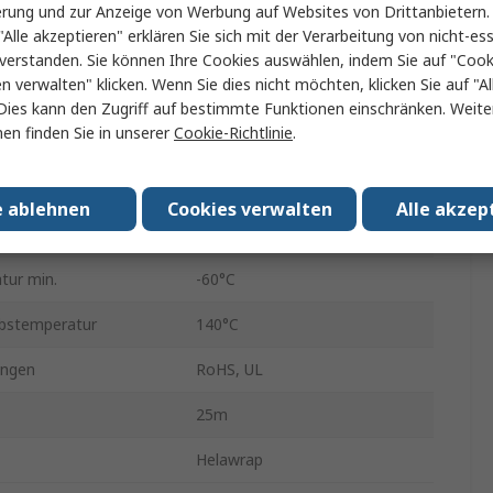
Weiß
erung und zur Anzeige von Werbung auf Websites von Drittanbietern.
"Alle akzeptieren" erklären Sie sich mit der Verarbeitung von nicht-ess
Polypropylen
verstanden. Sie können Ihre Cookies auswählen, indem Sie auf "Cook
en verwalten" klicken. Wenn Sie dies nicht möchten, klicken Sie auf "Al
ser max.
21mm
Dies kann den Zugriff auf bestimmte Funktionen einschränken. Weite
en finden Sie in unserer
Cookie-Richtlinie
.
r min.
18mm
er max.
21mm
e ablehnen
Cookies verwalten
Alle akzep
20mm
tur min.
-60°C
ebstemperatur
140°C
ungen
RoHS, UL
25m
Helawrap