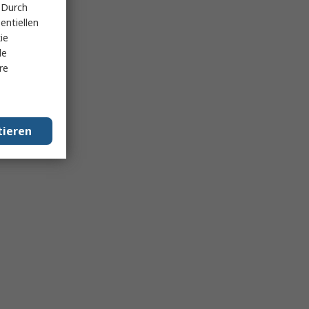
 Durch
entiellen
ie
le
re
tieren