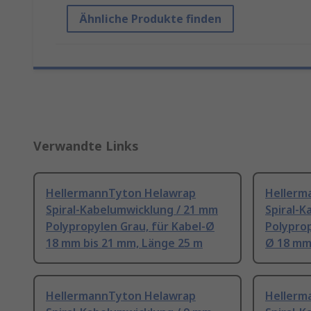
Ähnliche Produkte finden
Verwandte Links
HellermannTyton Helawrap
Hellerm
Spiral-Kabelumwicklung / 21 mm
Spiral-
Polypropylen Grau, für Kabel-Ø
Polyprop
18 mm bis 21 mm, Länge 25 m
Ø 18 mm
HellermannTyton Helawrap
Hellerm