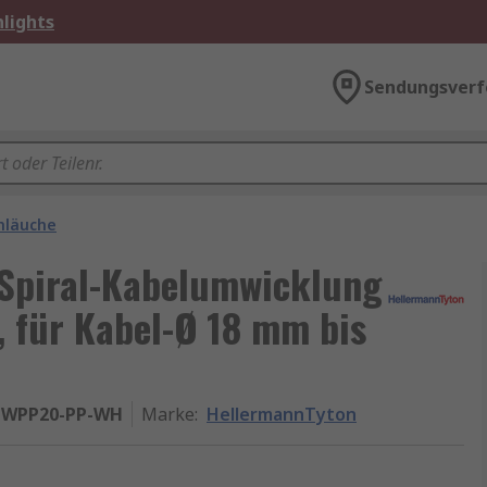
lights
Sendungsverf
chläuche
Spiral-Kabelumwicklung
 für Kabel-Ø 18 mm bis
 HWPP20-PP-WH
Marke
:
HellermannTyton