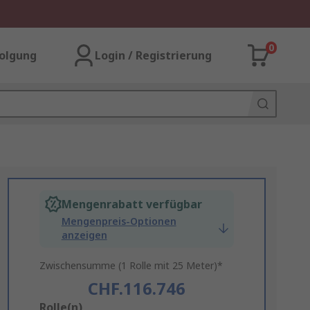
0
olgung
Login / Registrierung
Mengenrabatt verfügbar
Mengenpreis-Optionen
anzeigen
Zwischensumme (1 Rolle mit 25 Meter)*
CHF.116.746
Add
Rolle(n)