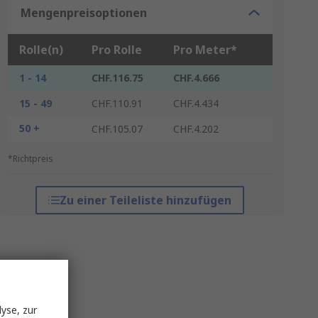
Mengenpreisoptionen
Rolle(n)
Pro Rolle
Pro Meter*
1 - 14
CHF.116.75
CHF.4.666
15 - 49
CHF.110.91
CHF.4.434
50 +
CHF.105.07
CHF.4.202
*Richtpreis
Zu einer Teileliste hinzufügen
yse, zur