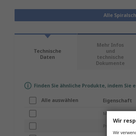
Alle Spirals
Mehr Infos
Technische
und
Daten
technische
Dokumente
Finden Sie ähnliche Produkte, indem Sie 
Alle auswählen
Eigenschaft
Marke
Wir resp
Produkt Typ
Wir verwend