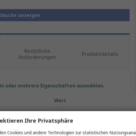
chläuche anzeigen
Rechtliche
Produktdetails
Anforderungen
ein oder mehrere Eigenschaften auswählen.
Wert
HellermannTyton
ektieren Ihre Privatsphäre
Spiral-Kabelumwicklung
en Cookies und andere Technologien zur statistischen Nutzungsanal