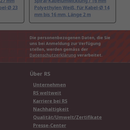
/ 27 mm
Spiral-Kabelumwicklung / 16 mm
bel-Ø 23
Polyethylen Weiß, für Kabel-Ø 14
mm bis 16 mm, Länge 2 m
Die personenbezogenen Daten, die Sie
uns bei Anmeldung zur Verfügung
stellen, werden gemäss der
Datenschutzerklärung
verarbeitet.
Über RS
Unternehmen
RS weltweit
Karriere bei RS
Nachhaltigkeit
Qualität/Umwelt/Zertifikate
Presse-Center