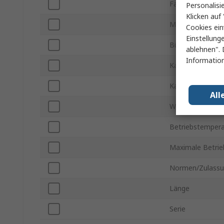
Farbe
Personalisi
Klicken auf 
Material
Cookies ein
Einstellung
Bündeldurchmes
ablehnen". 
Information
Kabeldurchmesse
Kabeldurchmess
All
Wandstärke
Betriebstempera
Maximale Betri
Normen/Zulass
Länge
Serie