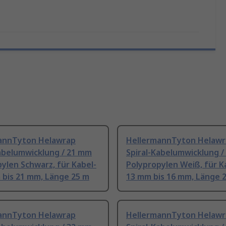
annTyton Helawrap
HellermannTyton Helawr
Kabelumwicklung / 21 mm
Spiral-Kabelumwicklung 
ylen Schwarz, für Kabel-
Polypropylen Weiß, für K
 bis 21 mm, Länge 25 m
13 mm bis 16 mm, Länge 
annTyton Helawrap
HellermannTyton Helawr