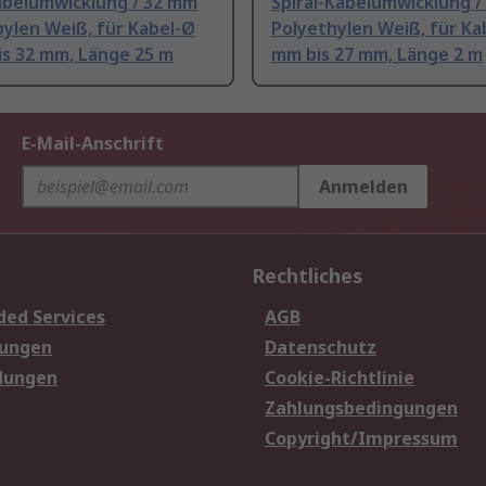
Kabelumwicklung / 32 mm
Spiral-Kabelumwicklung 
ylen Weiß, für Kabel-Ø
Polyethylen Weiß, für Ka
is 32 mm, Länge 25 m
mm bis 27 mm, Länge 2 m
E-Mail-Anschrift
Anmelden
Rechtliches
ded Services
AGB
sungen
Datenschutz
dungen
Cookie-Richtlinie
Zahlungsbedingungen
Copyright/Impressum