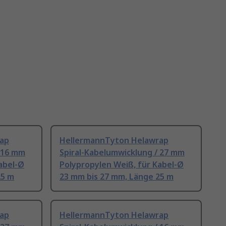
ap
HellermannTyton Helawrap
/ 16 mm
Spiral-Kabelumwicklung / 27 mm
abel-Ø
Polypropylen Weiß, für Kabel-Ø
25 m
23 mm bis 27 mm, Länge 25 m
ap
HellermannTyton Helawrap