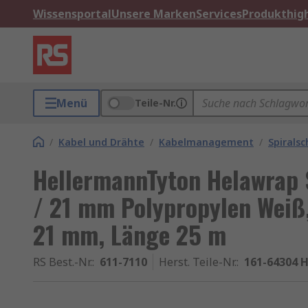
Wissensportal
Unsere Marken
Services
Produkthigh
Menü
Teile-Nr.
/
Kabel und Drähte
/
Kabelmanagement
/
Spirals
HellermannTyton Helawrap 
/ 21 mm Polypropylen Weiß,
21 mm, Länge 25 m
RS Best.-Nr.
:
611-7110
Herst. Teile-Nr.
:
161-64304