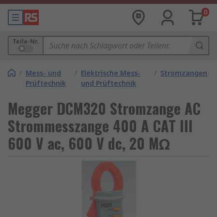
0
Teile-Nr.
/
Mess- und
/
Elektrische Mess-
/
Stromzangen
Prüftechnik
und Prüftechnik
Megger DCM320 Stromzange AC
Strommesszange 400 A CAT III
600 V ac, 600 V dc, 20 MΩ