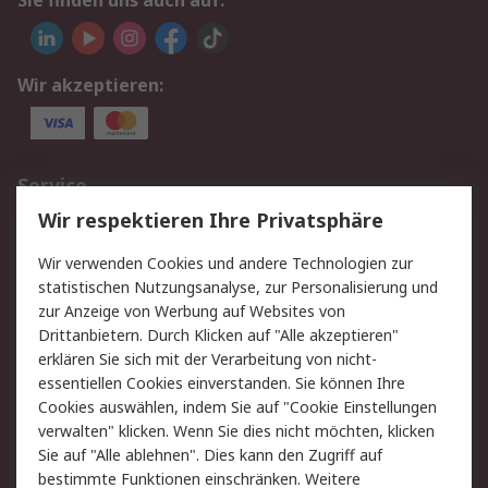
Sie finden uns auch auf:
Wir akzeptieren:
Service
Wir respektieren Ihre Privatsphäre
Value Added Services
Lieferlösungen
Rücksendungen
Kontakt
Wir verwenden Cookies und andere Technologien zur
Hilfe
statistischen Nutzungsanalyse, zur Personalisierung und
zur Anzeige von Werbung auf Websites von
Drittanbietern. Durch Klicken auf "Alle akzeptieren"
Rechtliches
erklären Sie sich mit der Verarbeitung von nicht-
AGB
Datenschutz
essentiellen Cookies einverstanden. Sie können Ihre
Cookies auswählen, indem Sie auf "Cookie Einstellungen
Cookie-Richtlinie
Zahlungsbedingungen
verwalten" klicken. Wenn Sie dies nicht möchten, klicken
Copyright/Impressum
Sie auf "Alle ablehnen". Dies kann den Zugriff auf
bestimmte Funktionen einschränken. Weitere