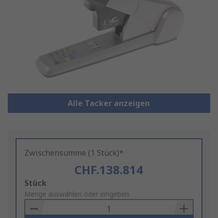
Alle Tacker anzeigen
Zwischensumme (1 Stück)*
CHF.138.814
Add
Stück
to
Menge auswählen oder eingeben
Basket