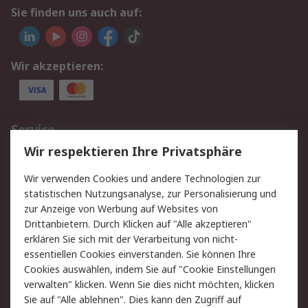
Sie finden uns auch auf:
Wir akzeptieren:
Service
Wir respektieren Ihre Privatsphäre
Value Added Services
Lieferlösungen
Rücksendungen
Kontakt
Wir verwenden Cookies und andere Technologien zur
Hilfe
statistischen Nutzungsanalyse, zur Personalisierung und
zur Anzeige von Werbung auf Websites von
Drittanbietern. Durch Klicken auf "Alle akzeptieren"
Rechtliches
erklären Sie sich mit der Verarbeitung von nicht-
AGB
Datenschutz
essentiellen Cookies einverstanden. Sie können Ihre
Cookies auswählen, indem Sie auf "Cookie Einstellungen
Cookie-Richtlinie
Zahlungsbedingungen
verwalten" klicken. Wenn Sie dies nicht möchten, klicken
Copyright/Impressum
Sie auf "Alle ablehnen". Dies kann den Zugriff auf