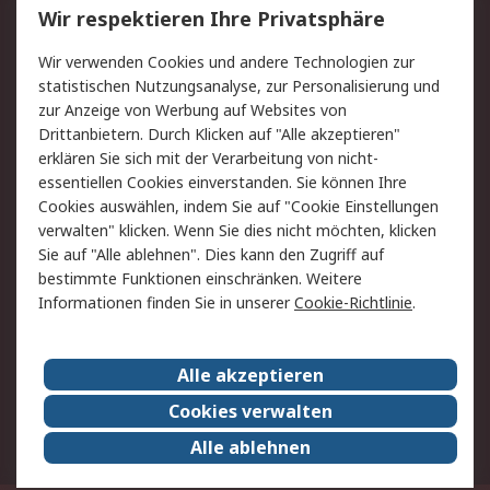
Wir respektieren Ihre Privatsphäre
Value Added Services
Lieferlösungen
Rücksendungen
Kontakt
Wir verwenden Cookies und andere Technologien zur
Hilfe
statistischen Nutzungsanalyse, zur Personalisierung und
zur Anzeige von Werbung auf Websites von
Drittanbietern. Durch Klicken auf "Alle akzeptieren"
Rechtliches
erklären Sie sich mit der Verarbeitung von nicht-
AGB
Datenschutz
essentiellen Cookies einverstanden. Sie können Ihre
Cookies auswählen, indem Sie auf "Cookie Einstellungen
Cookie-Richtlinie
Zahlungsbedingungen
verwalten" klicken. Wenn Sie dies nicht möchten, klicken
Copyright/Impressum
Sie auf "Alle ablehnen". Dies kann den Zugriff auf
bestimmte Funktionen einschränken. Weitere
Über RS
Informationen finden Sie in unserer
Cookie-Richtlinie
.
Unternehmen
RS weltweit
Karriere bei RS
Nachhaltigkeit
Alle akzeptieren
Qualität/Umwelt/Zertifikate
Presse-Center
Cookies verwalten
Event-Center
Alle ablehnen