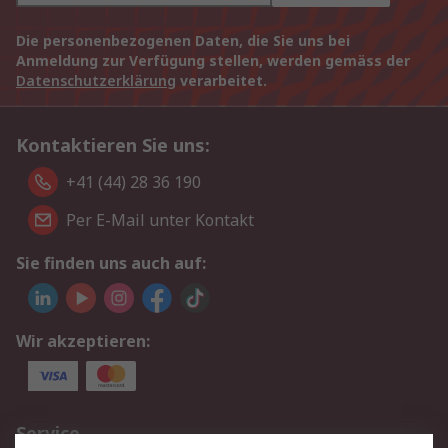
Die personenbezogenen Daten, die Sie uns bei
Anmeldung zur Verfügung stellen, werden gemäss der
Datenschutzerklärung
verarbeitet.
Kontaktieren Sie uns:
+41 (44) 28 36 190
Per E-Mail unter Kontakt
Sie finden uns auch auf:
Wir akzeptieren:
Service