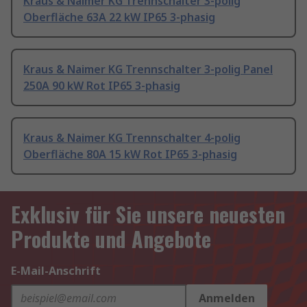
Kraus & Naimer KG Trennschalter 3-polig
Oberfläche 63A 22 kW IP65 3-phasig
Kraus & Naimer KG Trennschalter 3-polig Panel
250A 90 kW Rot IP65 3-phasig
Kraus & Naimer KG Trennschalter 4-polig
Oberfläche 80A 15 kW Rot IP65 3-phasig
Exklusiv für Sie unsere neuesten
Produkte und Angebote
E-Mail-Anschrift
Anmelden