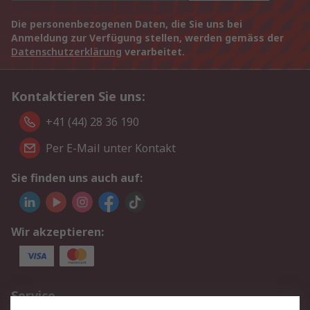
Die personenbezogenen Daten, die Sie uns bei
Anmeldung zur Verfügung stellen, werden gemäss der
Datenschutzerklärung
verarbeitet.
Kontaktieren Sie uns:
+41 (44) 28 36 190
Per E-Mail unter Kontakt
Sie finden uns auch auf:
Wir akzeptieren:
Service