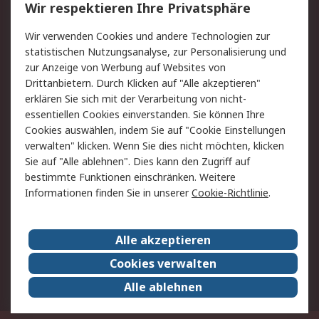
Wir respektieren Ihre Privatsphäre
Value Added Services
Lieferlösungen
Rücksendungen
Kontakt
Wir verwenden Cookies und andere Technologien zur
Hilfe
statistischen Nutzungsanalyse, zur Personalisierung und
zur Anzeige von Werbung auf Websites von
Drittanbietern. Durch Klicken auf "Alle akzeptieren"
Rechtliches
erklären Sie sich mit der Verarbeitung von nicht-
AGB
Datenschutz
essentiellen Cookies einverstanden. Sie können Ihre
Cookies auswählen, indem Sie auf "Cookie Einstellungen
Cookie-Richtlinie
Zahlungsbedingungen
verwalten" klicken. Wenn Sie dies nicht möchten, klicken
Copyright/Impressum
Sie auf "Alle ablehnen". Dies kann den Zugriff auf
bestimmte Funktionen einschränken. Weitere
Über RS
Informationen finden Sie in unserer
Cookie-Richtlinie
.
Unternehmen
RS weltweit
Karriere bei RS
Nachhaltigkeit
Alle akzeptieren
Qualität/Umwelt/Zertifikate
Presse-Center
Cookies verwalten
Event-Center
Alle ablehnen