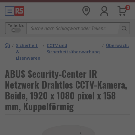
0
Teile-Nr.
/
Sicherheit
/
CCTV und
/
Überwachun
&
Sicherheitsüberwachung
Eisenwaren
ABUS Security-Center IR
Netzwerk Drahtlos CCTV-Kamera,
Beide, 1920 x 1080 pixel x 158
mm, Kuppelförmig