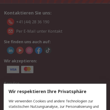
Kontaktieren Sie uns:
+41 (44) 28 36 190
Per E-Mail unter Kontakt
Sie finden uns auch auf:
Wir akzeptieren:
Service
Wir respektieren Ihre Privatsphäre
Value Added Services
Lieferlösungen
Rücksendungen
Kontakt
Wir verwenden Cookies und andere Technologien zur
Hilfe
statistischen Nutzungsanalyse, zur Personalisierung und