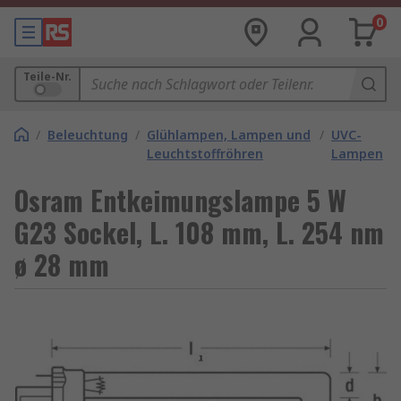
0
Teile-Nr.
/
Beleuchtung
/
Glühlampen, Lampen und
/
UVC-
Leuchtstoffröhren
Lampen
Osram Entkeimungslampe 5 W
G23 Sockel, L. 108 mm, L. 254 nm
ø 28 mm