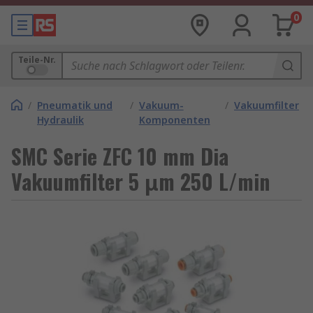
0
Teile-Nr.
/
Pneumatik und
/
Vakuum-
/
Vakuumfilter
Hydraulik
Komponenten
SMC Serie ZFC 10 mm Dia
Vakuumfilter 5 μm 250 L/min