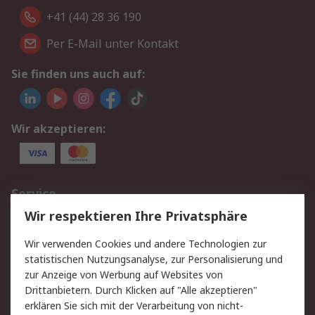
+41 (44) 28 36 190
Per E-Mail unter Kontakt
Sie finden uns auch auf:
Wir akzeptieren:
Service
Wir respektieren Ihre Privatsphäre
Value Added Services
Lieferlösungen
Rücksendungen
Kontakt
Wir verwenden Cookies und andere Technologien zur
Hilfe
statistischen Nutzungsanalyse, zur Personalisierung und
zur Anzeige von Werbung auf Websites von
Drittanbietern. Durch Klicken auf "Alle akzeptieren"
Rechtliches
erklären Sie sich mit der Verarbeitung von nicht-