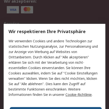
Wir akzeptieren:
Service
Wir respektieren Ihre Privatsphäre
Value Added Services
Lieferlösungen
Rücksendungen
Kontakt
Wir verwenden Cookies und andere Technologien zur
Hilfe
statistischen Nutzungsanalyse, zur Personalisierung und
zur Anzeige von Werbung auf Websites von
Drittanbietern. Durch Klicken auf "Alle akzeptieren"
Rechtliches
erklären Sie sich mit der Verarbeitung von nicht-
AGB
Datenschutz
essentiellen Cookies einverstanden. Sie können Ihre
Cookies auswählen, indem Sie auf "Cookie Einstellungen
Cookie-Richtlinie
Zahlungsbedingungen
verwalten" klicken. Wenn Sie dies nicht möchten, klicken
Copyright/Impressum
Sie auf "Alle ablehnen". Dies kann den Zugriff auf
bestimmte Funktionen einschränken. Weitere
Über RS
Informationen finden Sie in unserer
Cookie-Richtlinie
.
Unternehmen
RS weltweit