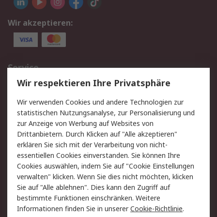
Wir akzeptieren:
Service
Wir respektieren Ihre Privatsphäre
Value Added Services
Lieferlösungen
Rücksendungen
Kontakt
Wir verwenden Cookies und andere Technologien zur
Hilfe
statistischen Nutzungsanalyse, zur Personalisierung und
zur Anzeige von Werbung auf Websites von
Drittanbietern. Durch Klicken auf "Alle akzeptieren"
Rechtliches
erklären Sie sich mit der Verarbeitung von nicht-
AGB
Datenschutz
essentiellen Cookies einverstanden. Sie können Ihre
Cookies auswählen, indem Sie auf "Cookie Einstellungen
Cookie-Richtlinie
Zahlungsbedingungen
verwalten" klicken. Wenn Sie dies nicht möchten, klicken
Copyright/Impressum
Sie auf "Alle ablehnen". Dies kann den Zugriff auf
bestimmte Funktionen einschränken. Weitere
Über RS
Informationen finden Sie in unserer
Cookie-Richtlinie
.