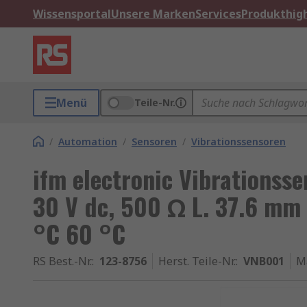
Wissensportal
Unsere Marken
Services
Produkthigh
Menü
Teile-Nr.
/
Automation
/
Sensoren
/
Vibrationssensoren
ifm electronic Vibrations
30 V dc, 500 Ω L. 37.6 mm
°C 60 °C
RS Best.-Nr.
:
123-8756
Herst. Teile-Nr.
:
VNB001
M