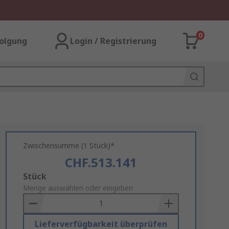
0
olgung
Login / Registrierung
Zwischensumme (1 Stück)*
CHF.513.141
Add
Stück
to
Menge auswählen oder eingeben
Basket
Lieferverfügbarkeit überprüfen