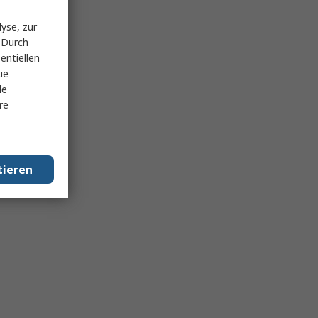
yse, zur
 Durch
entiellen
ie
le
re
tieren