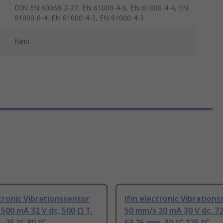
DIN EN 60068-2-27, EN 61000-4-6, EN 61000-4-4, EN
61000-6-4, EN 61000-4-2, EN 61000-4-3
Nein
tronic Vibrationssensor
ifm electronic Vibration
500 mA 32 V dc, 500 Ω T.
50 mm/s 20 mA 30 V dc, 72
 -25 °C 80 °C
63.25 mm, 30 °C 125 °C