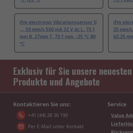
ifm electronic Vibrationssensor 0
ifm elec
→ 50 mm/s 500 mA 32 V dc L. 73.1
25 mm/s 
mm B. 27mm T. 73.1 mm, -25 °C 80
63.25 mm
°C
Exklusiv für Sie unsere neuesten
Produkte und Angebote
Kontaktieren Sie uns:
Service
+41 (44) 28 36 190
Value Ad
Lieferlö
Per E-Mail unter Kontakt
Rücksen