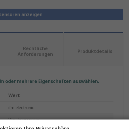
ssensoren anzeigen
Rechtliche
Produktdetails
Anforderungen
ein oder mehrere Eigenschaften auswählen.
Wert
ifm electronic
Vibrationssensor
ektieren Ihre Privatsphäre