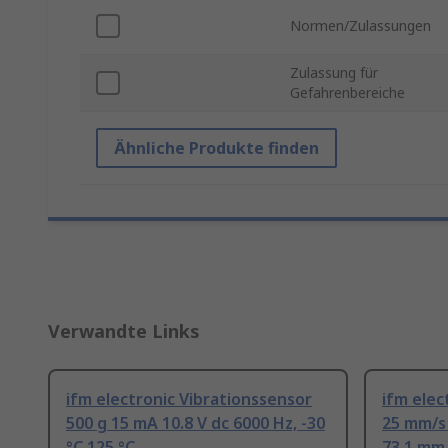
Normen/Zulassungen
Zulassung für
Gefahrenbereiche
Ähnliche Produkte finden
Verwandte Links
ifm electronic Vibrationssensor
ifm elec
500 g 15 mA 10.8 V dc 6000 Hz, -30
25 mm/s 
°C 125 °C
73.1 mm,