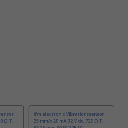
ssensor
ifm electronic Vibrationssensor
0 Ω T.
25 mm/s 20 mA 32 V dc, 720 Ω T.
63.25 mm, 30 °C 125 °C