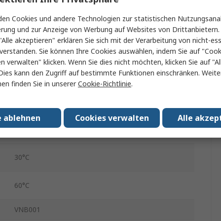
70mA
en Cookies und andere Technologien zur statistischen Nutzungsanal
30V dc
erung und zur Anzeige von Werbung auf Websites von Drittanbietern.
"Alle akzeptieren" erklären Sie sich mit der Verarbeitung von nicht-ess
500Ω
verstanden. Sie können Ihre Cookies auswählen, indem Sie auf "Cook
en verwalten" klicken. Wenn Sie dies nicht möchten, klicken Sie auf "Al
37.6mm
Dies kann den Zugriff auf bestimmte Funktionen einschränken. Weite
en finden Sie in unserer
Cookie-Richtlinie
.
62.4mm
36mm
e ablehnen
Cookies verwalten
Alle akzep
500 mm/s
30°C
60°C
VNB001