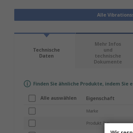
Alle Vibration
Mehr Infos
Technische
und
Daten
technische
Dokumente
Finden Sie ähnliche Produkte, indem Sie 
Alle auswählen
Eigenschaft
Marke
Produkt Typ
Wir resp