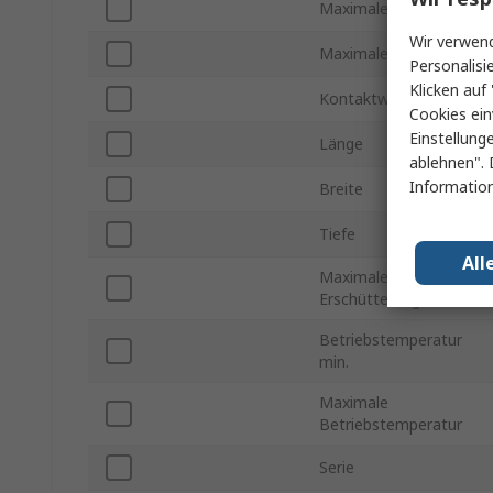
Maximale Stromstärke
Wir verwend
Maximale DC Spannung
Personalisi
Klicken auf 
Kontaktwiderstand
Cookies ein
Einstellung
Länge
ablehnen". 
Information
Breite
Tiefe
All
Maximale
Erschütterung/Vibration
Betriebstemperatur
min.
Maximale
Betriebstemperatur
Serie