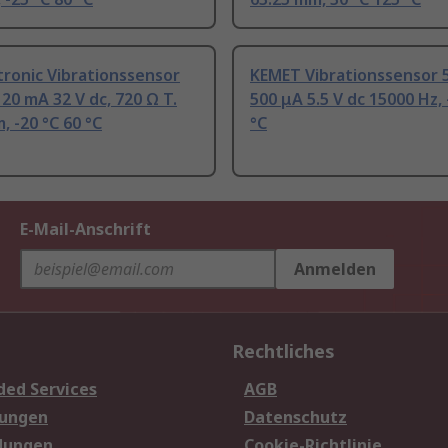
tronic Vibrationssensor
KEMET Vibrationssensor 
20 mA 32 V dc, 720 Ω T.
500 μA 5.5 V dc 15000 Hz, 
, -20 °C 60 °C
°C
E-Mail-Anschrift
Anmelden
Rechtliches
ded Services
AGB
sungen
Datenschutz
dungen
Cookie-Richtlinie