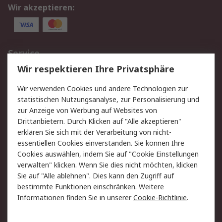
Wir akzeptieren:
Service
Wir respektieren Ihre Privatsphäre
Value Added Services
Lieferlösungen
Rücksendungen
Kontakt
Wir verwenden Cookies und andere Technologien zur
Hilfe
statistischen Nutzungsanalyse, zur Personalisierung und
zur Anzeige von Werbung auf Websites von
Drittanbietern. Durch Klicken auf "Alle akzeptieren"
Rechtliches
erklären Sie sich mit der Verarbeitung von nicht-
AGB
Datenschutz
essentiellen Cookies einverstanden. Sie können Ihre
Cookies auswählen, indem Sie auf "Cookie Einstellungen
Cookie-Richtlinie
Zahlungsbedingungen
verwalten" klicken. Wenn Sie dies nicht möchten, klicken
Copyright/Impressum
Sie auf "Alle ablehnen". Dies kann den Zugriff auf
bestimmte Funktionen einschränken. Weitere
Über RS
Informationen finden Sie in unserer
Cookie-Richtlinie
.
Unternehmen
RS weltweit