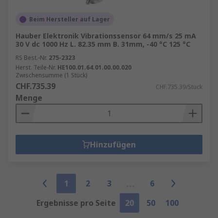
Beim Hersteller auf Lager
Hauber Elektronik Vibrationssensor 64 mm/s 25 mA
30 V dc 1000 Hz L. 82.35 mm B. 31mm, -40 °C 125 °C
RS Best.-Nr.
275-2323
Herst. Teile-Nr.
HE100.01.64.01.00.00.020
Zwischensumme (1 Stück)
CHF.735.39
CHF.735.39/Stück
Menge
Hinzufügen
1
2
3
6
Ergebnisse pro Seite
20
50
100