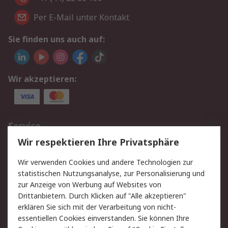
Per E-Mail unter Kontakt
Sie finden uns auch auf:
Wir akzeptieren:
Service
Wir respektieren Ihre Privatsphäre
Value Added Services
Lieferlösungen
Rücksendungen
Kontakt
Wir verwenden Cookies und andere Technologien zur
Hilfe
statistischen Nutzungsanalyse, zur Personalisierung und
zur Anzeige von Werbung auf Websites von
Drittanbietern. Durch Klicken auf "Alle akzeptieren"
Rechtliches
erklären Sie sich mit der Verarbeitung von nicht-
AGB
Datenschutz
essentiellen Cookies einverstanden. Sie können Ihre