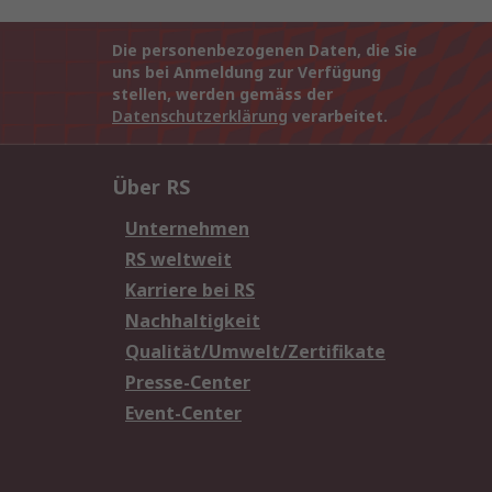
Die personenbezogenen Daten, die Sie
uns bei Anmeldung zur Verfügung
stellen, werden gemäss der
Datenschutzerklärung
verarbeitet.
Über RS
Unternehmen
RS weltweit
Karriere bei RS
Nachhaltigkeit
Qualität/Umwelt/Zertifikate
Presse-Center
Event-Center