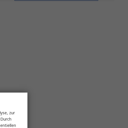
yse, zur
 Durch
entiellen