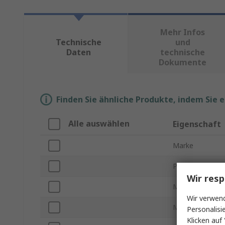
Mehr Infos
Technische
und
Daten
technische
Dokumente
Finden Sie ähnliche Produkte, indem Sie 
Alle auswählen
Eigenschaft
Marke
Produkt Typ
Wir resp
Maximale Stro
Wir verwend
Maximale DC S
Personalisi
Klicken auf 