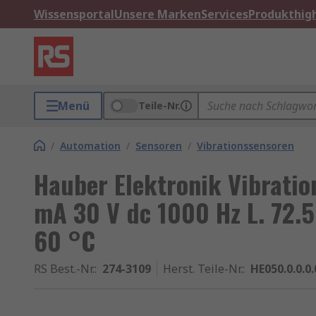
Wissensportal
Unsere Marken
Services
Produkthigh
Menü
Teile-Nr.
/
Automation
/
Sensoren
/
Vibrationssensoren
Hauber Elektronik Vibrati
mA 30 V dc 1000 Hz L. 72.
60 °C
RS Best.-Nr.
:
274-3109
Herst. Teile-Nr.
:
HE050.0.0.0