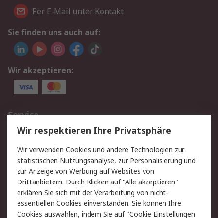
Per E-Mail unter Kontakt
Sie finden uns auch auf:
Wir akzeptieren:
Service
Wir respektieren Ihre Privatsphäre
Value Added Services
Lieferlösungen
Rücksendungen
Kontakt
Wir verwenden Cookies und andere Technologien zur
Hilfe
statistischen Nutzungsanalyse, zur Personalisierung und
zur Anzeige von Werbung auf Websites von
Drittanbietern. Durch Klicken auf "Alle akzeptieren"
Rechtliches
erklären Sie sich mit der Verarbeitung von nicht-
AGB
Datenschutz
essentiellen Cookies einverstanden. Sie können Ihre
Cookies auswählen, indem Sie auf "Cookie Einstellungen
Cookie-Richtlinie
Zahlungsbedingungen