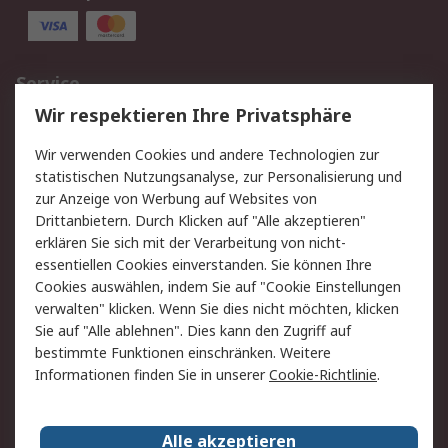
Service
Wir respektieren Ihre Privatsphäre
Value Added Services
Lieferlösungen
Rücksendungen
Kontakt
Wir verwenden Cookies und andere Technologien zur
Hilfe
statistischen Nutzungsanalyse, zur Personalisierung und
zur Anzeige von Werbung auf Websites von
Drittanbietern. Durch Klicken auf "Alle akzeptieren"
Rechtliches
erklären Sie sich mit der Verarbeitung von nicht-
AGB
Datenschutz
essentiellen Cookies einverstanden. Sie können Ihre
Cookies auswählen, indem Sie auf "Cookie Einstellungen
Cookie-Richtlinie
Zahlungsbedingungen
verwalten" klicken. Wenn Sie dies nicht möchten, klicken
Copyright/Impressum
Sie auf "Alle ablehnen". Dies kann den Zugriff auf
bestimmte Funktionen einschränken. Weitere
Über RS
Informationen finden Sie in unserer
Cookie-Richtlinie
.
Unternehmen
RS weltweit
Karriere bei RS
Nachhaltigkeit
Alle akzeptieren