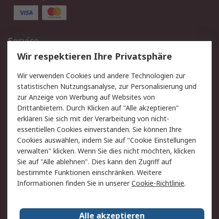
Service
Wir respektieren Ihre Privatsphäre
Value Added Services
Lieferlösungen
Rücksendungen
Kontakt
Wir verwenden Cookies und andere Technologien zur
Hilfe
statistischen Nutzungsanalyse, zur Personalisierung und
zur Anzeige von Werbung auf Websites von
Drittanbietern. Durch Klicken auf "Alle akzeptieren"
Rechtliches
erklären Sie sich mit der Verarbeitung von nicht-
AGB
Datenschutz
essentiellen Cookies einverstanden. Sie können Ihre
Cookies auswählen, indem Sie auf "Cookie Einstellungen
Cookie-Richtlinie
Zahlungsbedingungen
verwalten" klicken. Wenn Sie dies nicht möchten, klicken
Copyright/Impressum
Sie auf "Alle ablehnen". Dies kann den Zugriff auf
bestimmte Funktionen einschränken. Weitere
Über RS
Informationen finden Sie in unserer
Cookie-Richtlinie
.
Unternehmen
RS weltweit
Karriere bei RS
Nachhaltigkeit
Alle akzeptieren