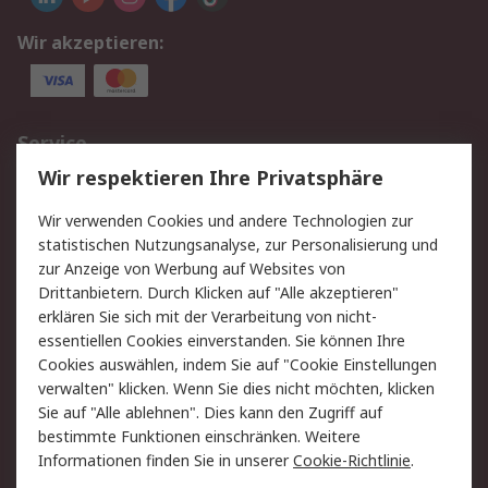
Wir akzeptieren:
Service
Wir respektieren Ihre Privatsphäre
Value Added Services
Lieferlösungen
Rücksendungen
Kontakt
Wir verwenden Cookies und andere Technologien zur
Hilfe
statistischen Nutzungsanalyse, zur Personalisierung und
zur Anzeige von Werbung auf Websites von
Drittanbietern. Durch Klicken auf "Alle akzeptieren"
Rechtliches
erklären Sie sich mit der Verarbeitung von nicht-
AGB
Datenschutz
essentiellen Cookies einverstanden. Sie können Ihre
Cookies auswählen, indem Sie auf "Cookie Einstellungen
Cookie-Richtlinie
Zahlungsbedingungen
verwalten" klicken. Wenn Sie dies nicht möchten, klicken
Copyright/Impressum
Sie auf "Alle ablehnen". Dies kann den Zugriff auf
bestimmte Funktionen einschränken. Weitere
Über RS
Informationen finden Sie in unserer
Cookie-Richtlinie
.