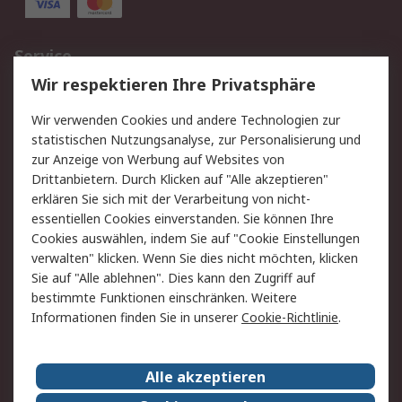
Service
Wir respektieren Ihre Privatsphäre
Value Added Services
Lieferlösungen
Rücksendungen
Kontakt
Wir verwenden Cookies und andere Technologien zur
Hilfe
statistischen Nutzungsanalyse, zur Personalisierung und
zur Anzeige von Werbung auf Websites von
Drittanbietern. Durch Klicken auf "Alle akzeptieren"
Rechtliches
erklären Sie sich mit der Verarbeitung von nicht-
AGB
Datenschutz
essentiellen Cookies einverstanden. Sie können Ihre
Cookies auswählen, indem Sie auf "Cookie Einstellungen
Cookie-Richtlinie
Zahlungsbedingungen
verwalten" klicken. Wenn Sie dies nicht möchten, klicken
Copyright/Impressum
Sie auf "Alle ablehnen". Dies kann den Zugriff auf
bestimmte Funktionen einschränken. Weitere
Über RS
Informationen finden Sie in unserer
Cookie-Richtlinie
.
Unternehmen
RS weltweit
Karriere bei RS
Nachhaltigkeit
Alle akzeptieren
Qualität/Umwelt/Zertifikate
Presse-Center