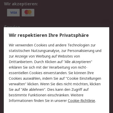
Wir akzeptieren:
Service
Wir respektieren Ihre Privatsphäre
Value Added Services
Lieferlösungen
Rücksendungen
Kontakt
Wir verwenden Cookies und andere Technologien zur
Hilfe
statistischen Nutzungsanalyse, zur Personalisierung und
zur Anzeige von Werbung auf Websites von
Drittanbietern. Durch Klicken auf "Alle akzeptieren"
Rechtliches
erklären Sie sich mit der Verarbeitung von nicht-
AGB
Datenschutz
essentiellen Cookies einverstanden. Sie können Ihre
Cookies auswählen, indem Sie auf "Cookie Einstellungen
Cookie-Richtlinie
Zahlungsbedingungen
verwalten" klicken. Wenn Sie dies nicht möchten, klicken
Copyright/Impressum
Sie auf "Alle ablehnen". Dies kann den Zugriff auf
bestimmte Funktionen einschränken. Weitere
Über RS
Informationen finden Sie in unserer
Cookie-Richtlinie
.
Unternehmen
RS weltweit