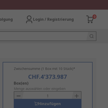
0
olgung
Login / Registrierung
Zwischensumme (1 Box mit 10 Stück)*
CHF.4'373.987
Add
Box(en)
to
Menge auswählen oder eingeben
Basket
Hinzufügen