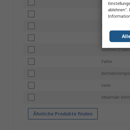
Leitfähiges Mat
Einstellung
ablehnen". 
Härtegrad
Information
Länge
All
Breite
Normen/Zulas
Farbe
Betriebstemper
Serie
Maximale Betr
Ähnliche Produkte finden