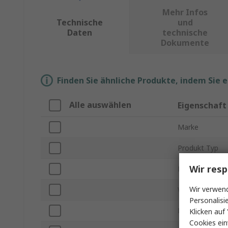
Mehr Infos
Technische
und
Daten
technische
Dokumente
Finden Sie ähnliche Produkte, indem Sie 
Alle auswählen
Eigenschaft
Marke
Produkt Typ
Wir resp
Dicke
Wir verwend
Wärmeleitfähig
Personalisi
Handelsname
Klicken auf 
Cookies ein