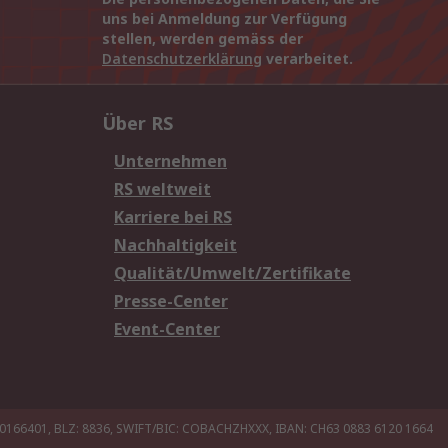
uns bei Anmeldung zur Verfügung
stellen, werden gemäss der
Datenschutzerklärung
verarbeitet.
Über RS
Unternehmen
RS weltweit
Karriere bei RS
Nachhaltigkeit
Qualität/Umwelt/Zertifikate
Presse-Center
Event-Center
20166401, BLZ: 8836, SWIFT/BIC: COBACHZHXXX, IBAN: CH63 0883 6120 1664