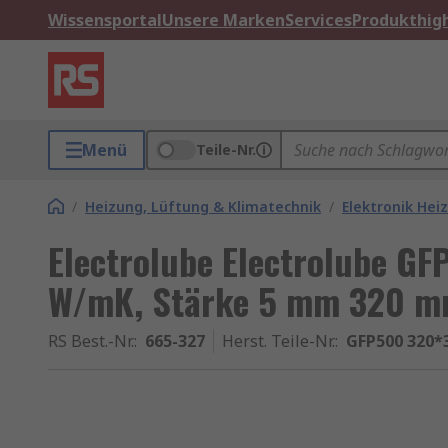
Wissensportal
Unsere Marken
Services
Produkthigh
Menü
Teile-Nr.
/
Heizung, Lüftung & Klimatechnik
/
Elektronik Hei
Electrolube Electrolube G
W/mK, Stärke 5 mm 320 m
RS Best.-Nr.
:
665-327
Herst. Teile-Nr.
:
GFP500 320