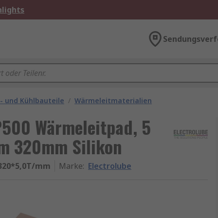
lights
Sendungsverf
z- und Kühlbauteile
/
Wärmeleitmaterialien
FP500 Wärmeleitpad, 5
m 320mm Silikon
*320*5,0T/mm
Marke
:
Electrolube