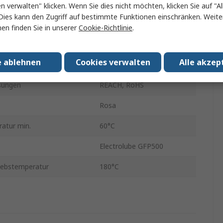
erial
Silikon
en verwalten" klicken. Wenn Sie dies nicht möchten, klicken Sie auf "Al
Dies kann den Zugriff auf bestimmte Funktionen einschränken. Weite
60 Shore 00
en finden Sie in unserer
Cookie-Richtlinie
.
320mm
e ablehnen
Cookies verwalten
Alle akzep
320mm
sungen
REACH, RoHS
Rosa
atur min.
60°C
Electrolube GFP500
iebstemperatur
180°C