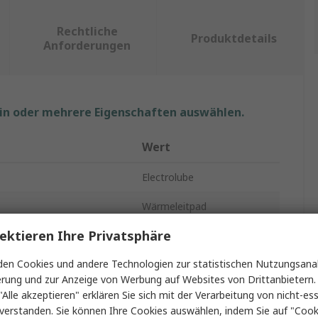
Rechtliche
Produktdetails
Anforderungen
ein oder mehrere Eigenschaften auswählen.
Wert
Electrolube
Wärmeleitpad
ektieren Ihre Privatsphäre
5mm
en Cookies und andere Technologien zur statistischen Nutzungsanal
keit
5W/mK
erung und zur Anzeige von Werbung auf Websites von Drittanbietern.
Electrolube GFP500
"Alle akzeptieren" erklären Sie sich mit der Verarbeitung von nicht-ess
verstanden. Sie können Ihre Cookies auswählen, indem Sie auf "Cook