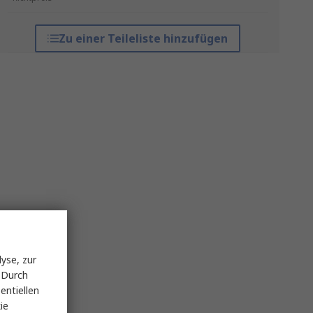
Zu einer Teileliste hinzufügen
yse, zur
 Durch
entiellen
ie