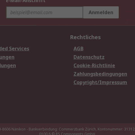
E-Mail-Anschrift
Anmelden
Rechtliches
ded Services
AGB
sungen
Datenschutz
dungen
Cookie-Richtlinie
Zahlungsbedingungen
Copyright/Impressum
 CH-8606 Nänikon - Bankverbindung: Commerzbank Zürich, Kontonummer: 3131
0100 6
© RS Components GmbH,