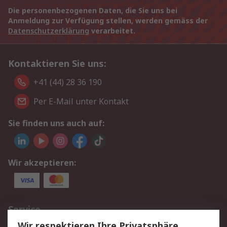
Die personenbezogenen Daten, die Sie uns bei
Anmeldung zur Verfügung stellen, werden gemäss der
Datenschutzerklärung
verarbeitet.
Kontaktieren Sie uns:
+41 (44) 28 36 190
Per E-Mail unter Kontakt
Sie finden uns auch auf:
Wir akzeptieren:
Service
Wir respektieren Ihre Privatsphäre