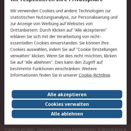
Value Added Services
Lieferlösungen
Rücksendungen
Kontakt
Wir verwenden Cookies und andere Technologien zur
Hilfe
statistischen Nutzungsanalyse, zur Personalisierung und
zur Anzeige von Werbung auf Websites von
Drittanbietern. Durch Klicken auf "Alle akzeptieren"
Rechtliches
erklären Sie sich mit der Verarbeitung von nicht-
AGB
Datenschutz
essentiellen Cookies einverstanden. Sie können Ihre
Cookies auswählen, indem Sie auf "Cookie Einstellungen
Cookie-Richtlinie
Zahlungsbedingungen
verwalten" klicken. Wenn Sie dies nicht möchten, klicken
Copyright/Impressum
Sie auf "Alle ablehnen". Dies kann den Zugriff auf
bestimmte Funktionen einschränken. Weitere
Über RS
Informationen finden Sie in unserer
Cookie-Richtlinie
.
Unternehmen
RS weltweit
Karriere bei RS
Nachhaltigkeit
Alle akzeptieren
Qualität/Umwelt/Zertifikate
Presse-Center
Cookies verwalten
Event-Center
Alle ablehnen
Frankfurt am Main, Zweigniederlassung Nänikon/Uster, Grabenstrasse 6,