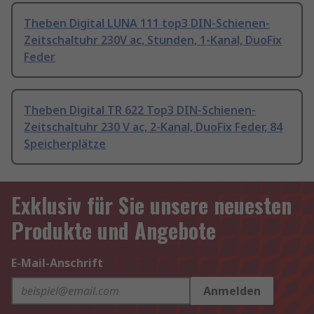
Theben Digital LUNA 111 top3 DIN-Schienen-
Zeitschaltuhr 230V ac, Stunden, 1-Kanal, DuoFix
Feder
Theben Digital TR 622 Top3 DIN-Schienen-
Zeitschaltuhr 230 V ac, 2-Kanal, DuoFix Feder, 84
Speicherplätze
Exklusiv für Sie unsere neuesten
Produkte und Angebote
E-Mail-Anschrift
Anmelden