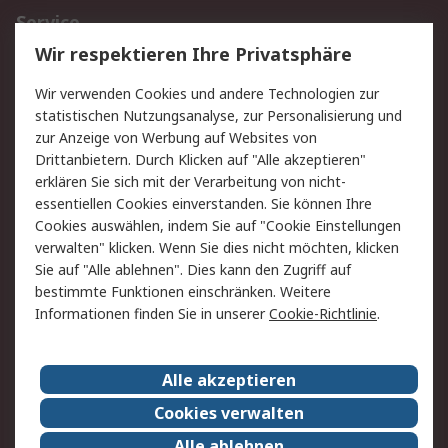
Service
Wir respektieren Ihre Privatsphäre
Value Added Services
Lieferlösungen
Rücksendungen
Kontakt
Wir verwenden Cookies und andere Technologien zur
Hilfe
statistischen Nutzungsanalyse, zur Personalisierung und
zur Anzeige von Werbung auf Websites von
Drittanbietern. Durch Klicken auf "Alle akzeptieren"
Rechtliches
erklären Sie sich mit der Verarbeitung von nicht-
AGB
Datenschutz
essentiellen Cookies einverstanden. Sie können Ihre
Cookies auswählen, indem Sie auf "Cookie Einstellungen
Cookie-Richtlinie
Zahlungsbedingungen
verwalten" klicken. Wenn Sie dies nicht möchten, klicken
Copyright/Impressum
Sie auf "Alle ablehnen". Dies kann den Zugriff auf
bestimmte Funktionen einschränken. Weitere
Über RS
Informationen finden Sie in unserer
Cookie-Richtlinie
.
Unternehmen
RS weltweit
Karriere bei RS
Nachhaltigkeit
Alle akzeptieren
Qualität/Umwelt/Zertifikate
Presse-Center
Cookies verwalten
Event-Center
Alle ablehnen