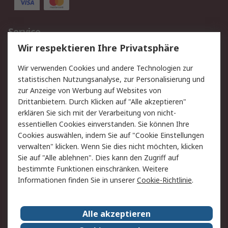
Service
Wir respektieren Ihre Privatsphäre
Value Added Services
Lieferlösungen
Rücksendungen
Kontakt
Wir verwenden Cookies und andere Technologien zur
Hilfe
statistischen Nutzungsanalyse, zur Personalisierung und
zur Anzeige von Werbung auf Websites von
Drittanbietern. Durch Klicken auf "Alle akzeptieren"
Rechtliches
erklären Sie sich mit der Verarbeitung von nicht-
AGB
Datenschutz
essentiellen Cookies einverstanden. Sie können Ihre
Cookies auswählen, indem Sie auf "Cookie Einstellungen
Cookie-Richtlinie
Zahlungsbedingungen
verwalten" klicken. Wenn Sie dies nicht möchten, klicken
Copyright/Impressum
Sie auf "Alle ablehnen". Dies kann den Zugriff auf
bestimmte Funktionen einschränken. Weitere
Über RS
Informationen finden Sie in unserer
Cookie-Richtlinie
.
Unternehmen
RS weltweit
Karriere bei RS
Nachhaltigkeit
Alle akzeptieren
Qualität/Umwelt/Zertifikate
Presse-Center