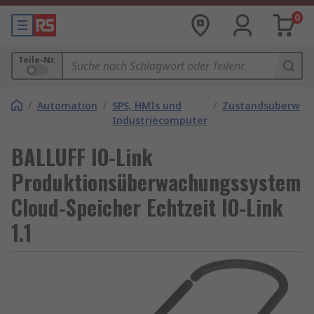
0
Teile-Nr.
/
Automation
/
SPS, HMIs und
/
Zustandsüberwac
Industriecomputer
BALLUFF IO-Link
Produktionsüberwachungssystem
Cloud-Speicher Echtzeit IO-Link
1.1