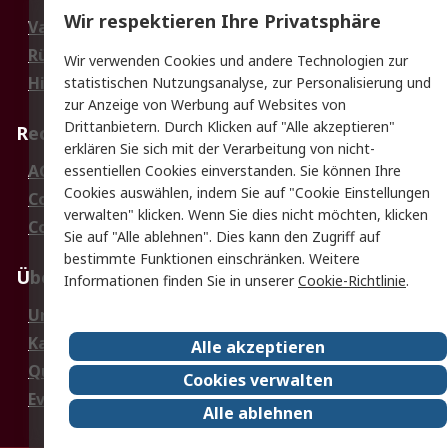
Wir respektieren Ihre Privatsphäre
Value Added Services
Lieferlösungen
Rücksendungen
Kontakt
Wir verwenden Cookies und andere Technologien zur
Hilfe
statistischen Nutzungsanalyse, zur Personalisierung und
zur Anzeige von Werbung auf Websites von
Drittanbietern. Durch Klicken auf "Alle akzeptieren"
Rechtliches
erklären Sie sich mit der Verarbeitung von nicht-
AGB
Datenschutz
essentiellen Cookies einverstanden. Sie können Ihre
Cookies auswählen, indem Sie auf "Cookie Einstellungen
Cookie-Richtlinie
Zahlungsbedingungen
verwalten" klicken. Wenn Sie dies nicht möchten, klicken
Copyright/Impressum
Sie auf "Alle ablehnen". Dies kann den Zugriff auf
bestimmte Funktionen einschränken. Weitere
Über RS
Informationen finden Sie in unserer
Cookie-Richtlinie
.
Unternehmen
RS weltweit
Karriere bei RS
Nachhaltigkeit
Alle akzeptieren
Qualität/Umwelt/Zertifikate
Presse-Center
Cookies verwalten
Event-Center
Alle ablehnen