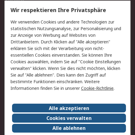
Service
Wir respektieren Ihre Privatsphäre
Value Added Services
Lieferlösungen
Rücksendungen
Kontakt
Wir verwenden Cookies und andere Technologien zur
Hilfe
statistischen Nutzungsanalyse, zur Personalisierung und
zur Anzeige von Werbung auf Websites von
Drittanbietern. Durch Klicken auf "Alle akzeptieren"
Rechtliches
erklären Sie sich mit der Verarbeitung von nicht-
AGB
Datenschutz
essentiellen Cookies einverstanden. Sie können Ihre
Cookies auswählen, indem Sie auf "Cookie Einstellungen
Cookie-Richtlinie
Zahlungsbedingungen
verwalten" klicken. Wenn Sie dies nicht möchten, klicken
Copyright/Impressum
Sie auf "Alle ablehnen". Dies kann den Zugriff auf
bestimmte Funktionen einschränken. Weitere
Über RS
Informationen finden Sie in unserer
Cookie-Richtlinie
.
Unternehmen
RS weltweit
Karriere bei RS
Nachhaltigkeit
Alle akzeptieren
Qualität/Umwelt/Zertifikate
Presse-Center
Cookies verwalten
Event-Center
Alle ablehnen