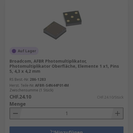
Auf Lager
Broadcom, AFBR Photomultiplikator,
Photomultiplikator Oberfläche, Elemente 1 x1, Pins
5, 4,3 x 4,2 mm
RS Best.-Nr.
286-1283
Herst. Teile-Nr.
AFBR-S4N44P014M
Zwischensumme (1 Stück)
CHF.24.10
CHF.24.10/Stück
Menge
Hinzufügen