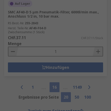
Auf Lager
SMC AF40-D 5 μm Pneumatik-Filter, 6000l/min max.,
Anschluss 1/2 in, 10 bar max.
RS Best.-Nr.
255-2843
Herst. Teile-Nr.
AF40-F04-D
Zwischensumme (1 Stück)
CHF.37.11
CHF.37.11/Stück
Menge
Hinzufügen
1
16
1149
Ergebnisse pro Seite
20
50
100