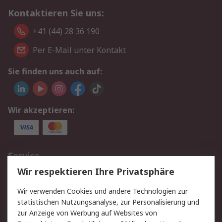
Kontaktieren Sie uns:
+41 (44) 28 36 190
Per E-Mail unter Kontakt
Sie finden uns auch auf:
Wir akzeptieren:
Service
Wir respektieren Ihre Privatsphäre
Value Added Services
Lieferlösungen
Rücksendungen
Kontakt
Wir verwenden Cookies und andere Technologien zur
Hilfe
statistischen Nutzungsanalyse, zur Personalisierung und
zur Anzeige von Werbung auf Websites von