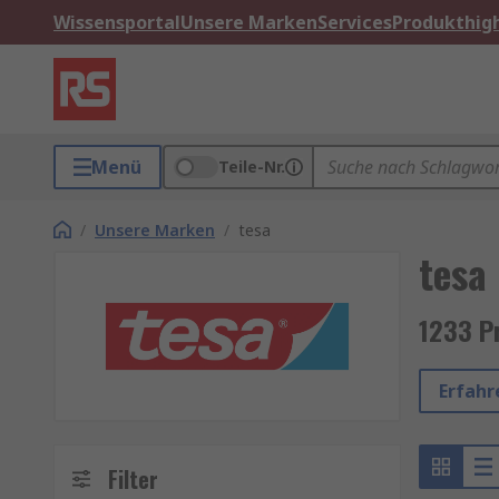
Wissensportal
Unsere Marken
Services
Produkthigh
Menü
Teile-Nr.
/
Unsere Marken
/
tesa
tesa
1233 P
Erfahr
Filter