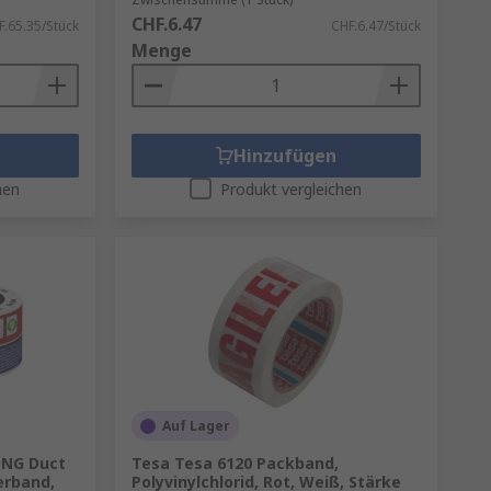
CHF.6.47
F.65.35/Stück
CHF.6.47/Stück
Menge
Hinzufügen
hen
Produkt vergleichen
Auf Lager
ONG Duct
Tesa Tesa 6120 Packband,
erband,
Polyvinylchlorid, Rot, Weiß, Stärke