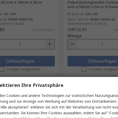
 0.26 mm x 38mm x 50 m
Polyethylengewebe Schwar
mm x 50mm x 50 m Schwa
r.
191-790
RS Best.-Nr.
622-345
le-Nr.
04688-00004-00
Herst. Teile-Nr.
66462-00002-00
summe (1 Stück)
Zwischensumme (1 Stück)
.83
CHF.12.51
CHF.13.83/Stück
CH
Menge
Hinzufügen
Hinzufügen
Produkt vergleichen
Produkt vergleic
ektieren Ihre Privatsphäre
en Cookies und andere Technologien zur statistischen Nutzungsanal
erung und zur Anzeige von Werbung auf Websites von Drittanbietern.
"Alle akzeptieren" erklären Sie sich mit der Verarbeitung von nicht-ess
verstanden. Sie können Ihre Cookies auswählen, indem Sie auf "Cook