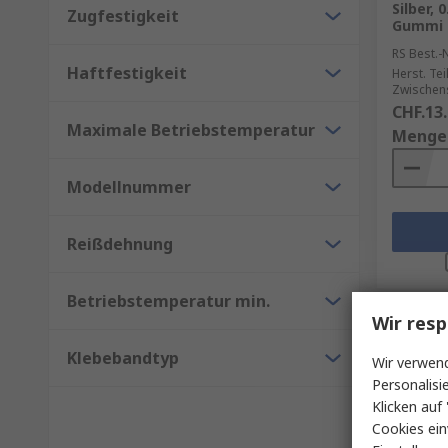
Silber,
Zugfestigkeit
Gummi
RS Best.-N
Haftfestigkeit
Herst. Tei
Zwischen
CHF.13
Maximale Betriebstemperatur
Menge
Modellnummer
Reißdehnung
Betriebstemperatur min.
Wir resp
Klebebandtyp
Wir verwend
Personalisi
Klicken auf 
Cookies ein