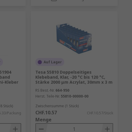
r
Auf Lager
51904
Tesa 55810 Doppelseitiges
eband
Klebeband, Klar, -20 °C bis 120 °C,
i-Kleber
Stärke 2000 μm Acrylat, 30mm x 3 m
RS Best.-Nr.
664-950
Herst. Teile-Nr.
55810-00000-00
8 Stück)
Zwischensumme (1 Stück)
CHF.10.57
5.33/Packung
CHF.10.57/Stück
Menge