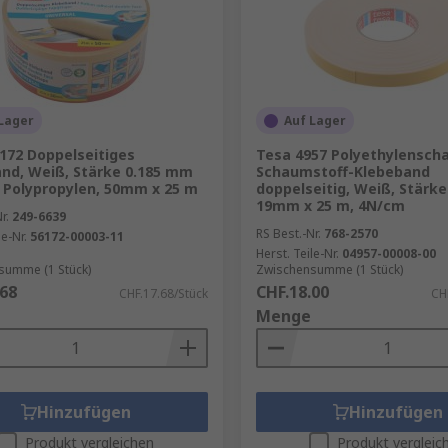
Lager
Auf Lager
172 Doppelseitiges
Tesa 4957 Polyethylensc
nd, Weiß, Stärke 0.185 mm
Schaumstoff-Klebeband
Polypropylen, 50mm x 25 m
doppelseitig, Weiß, Stärk
19mm x 25 m, 4N/cm
r.
249-6639
RS Best.-Nr.
768-2570
le-Nr.
56172-00003-11
Herst. Teile-Nr.
04957-00008-00
summe (1 Stück)
Zwischensumme (1 Stück)
.68
CHF.18.00
CHF.17.68/Stück
CH
Menge
Hinzufügen
Hinzufügen
Produkt vergleichen
Produkt vergleic