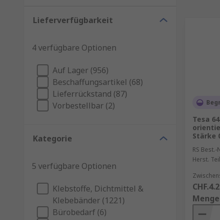
Lieferverfügbarkeit
4 verfügbare Optionen
Auf Lager (956)
Beschaffungsartikel (68)
Lieferrückstand (87)
Beg
Vorbestellbar (2)
Tesa 64
orienti
Stärke 
Kategorie
RS Best.-N
Herst. Tei
5 verfügbare Optionen
Zwischen
CHF.4.2
Klebstoffe, Dichtmittel &
Menge
Klebebänder (1221)
Bürobedarf (6)