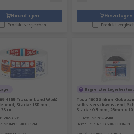
Hinzufügen
Hinzufügen
Produkt vergleichen
Produkt vergleic
Lager
Begrenzter Lagerbestan
69 4169 Trassierband Weiß
Tesa 4600 Silikon Klebeban
lebend, Stärke 180 mm,
selbstverschweissend, Sc
 33 m
Stärke 0.5 mm, 25mm x 10
r.
282-4501
RS Best.-Nr.
282-4508
le-Nr.
04169-00056-94
Herst. Teile-Nr.
04600-00006-01
summe (1 Stück)
Zwischensumme (1 Stück)