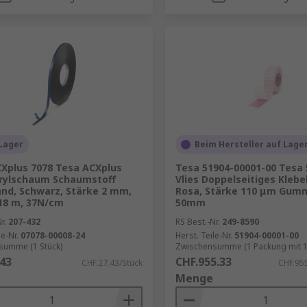
Lager
Beim Hersteller auf Lage
Xplus 7078 Tesa ACXplus
Tesa 51904-00001-00 Tesa 
crylschaum Schaumstoff
Vlies Doppelseitiges Kleb
nd, Schwarz, Stärke 2 mm,
Rosa, Stärke 110 μm Gumm
18 m, 37N/cm
50mm
r.
207-432
RS Best.-Nr.
249-8590
le-Nr.
07078-00008-24
Herst. Teile-Nr.
51904-00001-00
summe (1 Stück)
Zwischensumme (1 Packung mit 1
.43
CHF.955.33
CHF.27.43/Stück
CHF.95
Menge