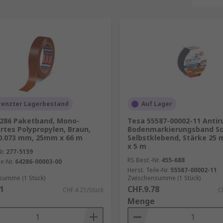
renzter Lagerbestand
Auf Lager
286 Paketband, Mono-
Tesa 55587-00002-11 Antir
ertes Polypropylen, Braun,
Bodenmarkierungsband S
0.073 mm, 25mm x 66 m
Selbstklebend, Stärke 25
x 5 m
r.
277-5159
RS Best.-Nr.
455-688
le-Nr.
64286-00003-00
Herst. Teile-Nr.
55587-00002-11
summe (1 Stück)
Zwischensumme (1 Stück)
1
CHF.9.78
CHF.4.21/Stück
C
Menge