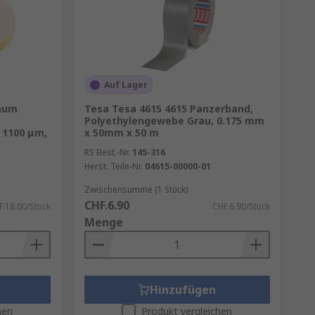
Auf Lager
haum
Tesa Tesa 4615 4615 Panzerband,
Polyethylengewebe Grau, 0.175 mm
e 1100 μm,
x 50mm x 50 m
RS Best.-Nr.
145-316
Herst. Teile-Nr.
04615-00000-01
Zwischensumme (1 Stück)
CHF.6.90
F.18.00/Stück
CHF.6.90/Stück
Menge
Hinzufügen
hen
Produkt vergleichen