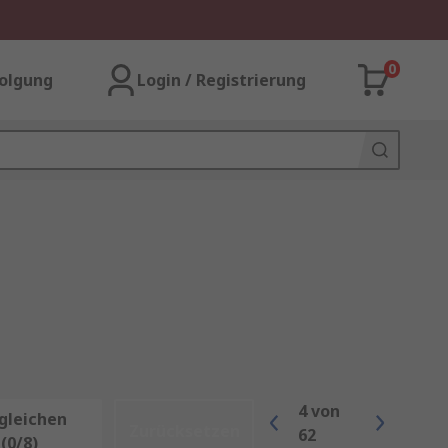
0
olgung
Login / Registrierung
4
von
gleichen
Zurücksetzen
62
(0/8)