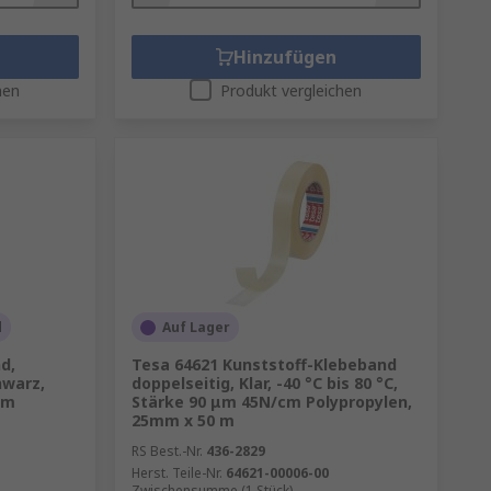
Hinzufügen
hen
Produkt vergleichen
d
Auf Lager
d,
Tesa 64621 Kunststoff-Klebeband
hwarz,
doppelseitig, Klar, -40 °C bis 80 °C,
 m
Stärke 90 μm 45N/cm Polypropylen,
25mm x 50 m
RS Best.-Nr.
436-2829
Herst. Teile-Nr.
64621-00006-00
Zwischensumme (1 Stück)