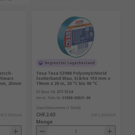
Begrenzter Lagerbestand
utsch-
Tesa Tesa 53988 Polyvinylchlorid
chwarz
Isolierband Blau, Stärke 150 mm x
 mm, 25mm
19mm x 20 m, 20 °C bis 90 °C
RS Best.-Nr.
277-5124
Herst. Teile-Nr.
53988-00031-00
Zwischensumme (1 Stück)
CHF.2.63
HF.9.78/Stück
CHF.2.63/Stück
Menge