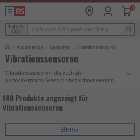
0
Teile-Nr.
/
Automation
/
Sensoren
/
Vibrationssensoren
Vibrationssensoren
Vibrationssensoren, die auch als
piezoelektrische Sensoren bezeichnet werden,
sind vielseitige Werkzeuge für die Messung
verschiedener Prozesse. Diese Sensoren nutzen
148 Produkte angezeigt für
den piezoelektrischen Effekt, der Änderungen
Vibrationssensoren
von Druck, Beschleunigung, Temperatur,
Dehnung oder Kraft misst, indem er sie in eine
elektrische Ladung umwandelt. Ein
Filter
Vibrationssensor kann auch zur Bestimmung von