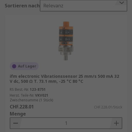
Aromen in der Luft verwendet werden, indem
Sortieren nach
Relevanz
gleichzeitig Resonanz und Kapazität gemessen
werden.
Vibrationssensoren sind ideal für die Messung
der Stärke und Frequenz von Vibrationen in
Maschinen oder Geräten. Die Messungen können
dann dazu verwendet werden, bestimmte
Probleme wie Unwuchten zu erkennen und zu
überwachen, um künftige Ausfälle in der
Auf Lager
Maschine zu erkennen. Der Schwingungsbereich
ifm electronic Vibrationssensor 25 mm/s 500 mA 32
kann stark variieren, daher sollten Sie
V dc, 500 Ω T. 73.1 mm, -25 °C 80 °C
Schwingungssensoren immer so spezifizieren,
RS Best.-Nr.
123-8751
dass sie den maximalen Schwingungsbereich
Herst. Teile-Nr.
VKV021
Ihrer Anwendung messen.
Zwischensumme (1 Stück)
CHF.228.01
CHF.228.01/Stück
Anwendungen von piezoelektrischen
Menge
Sensoren