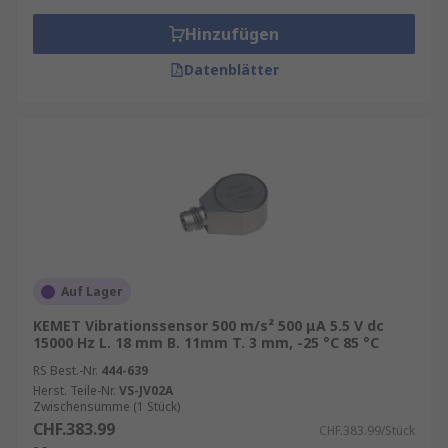
Medizinische Industrie
Hinzufügen
Ingenieure
Datenblätter
Fahrzeugkonstrukteure
Nukleartechniker
Unterschiedliche Typen
Unterschiedliche Ohm-Werte für den
Kontaktwiderstand
Verschiedene Größen sind verfügbar
Der maximale Schwingungsmesswert kann
Auf Lager
29400 m/s² erreichen
KEMET Vibrationssensor 500 m/s² 500 μA 5.5 V dc
15000 Hz L. 18 mm B. 11mm T. 3 mm, -25 °C 85 °C
Was ist der Unterschied zwischen einem
RS Best.-Nr.
444-639
Schwingungssensor und einem
Herst. Teile-Nr.
VS-JV02A
Zwischensumme (1 Stück)
Beschleunigungsmesser?
CHF.383.99
CHF.383.99/Stück