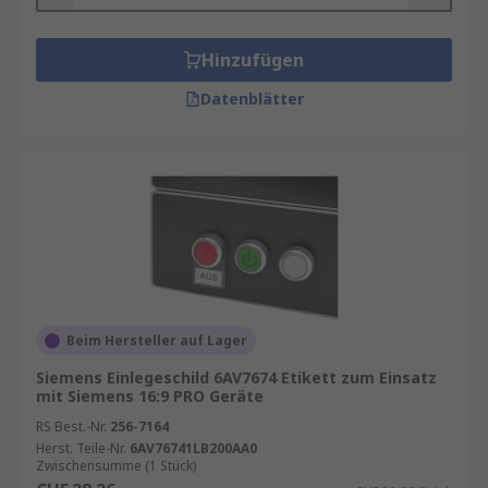
Zubehör wählt
Hinzufügen
Das von Ihnen gewählte Bediengeräte-Zubehör
hängt von der Anwendung ab, für die Sie es
Datenblätter
benötigen. Nach der Festlegung des Zubehörtyps
müssen Sie bei der Auswahl des richtigen
Zubehörs folgende verschiedene Faktoren
berücksichtigen: Schnittstelle,
Versorgungsspannung, Anwendung, Kabellänge,
Gefahrenbereichszertifizierung und, falls für
Ihren HMI-Typ relevant, Softwareversion.
Beim Hersteller auf Lager
Siemens Einlegeschild 6AV7674 Etikett zum Einsatz
mit Siemens 16:9 PRO Geräte
RS Best.-Nr.
256-7164
Herst. Teile-Nr.
6AV76741LB200AA0
Zwischensumme (1 Stück)