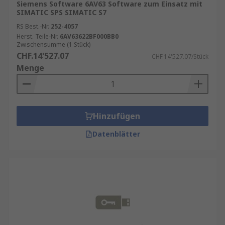
Siemens Software 6AV63 Software zum Einsatz mit
SIMATIC SPS SIMATIC S7
RS Best.-Nr.
252-4057
Herst. Teile-Nr.
6AV63622BF000BB0
Zwischensumme (1 Stück)
CHF.14'527.07
CHF.14'527.07/Stück
Menge
Hinzufügen
Datenblätter