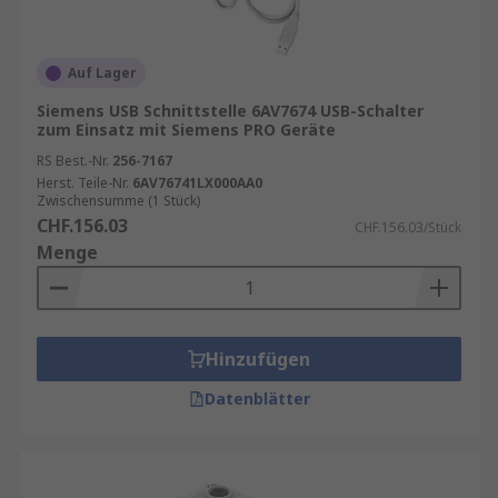
Auf Lager
Siemens USB Schnittstelle 6AV7674 USB-Schalter
zum Einsatz mit Siemens PRO Geräte
RS Best.-Nr.
256-7167
Herst. Teile-Nr.
6AV76741LX000AA0
Zwischensumme (1 Stück)
CHF.156.03
CHF.156.03/Stück
Menge
Hinzufügen
Datenblätter