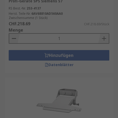
Profi-Geräte SPS Siemens S7
RS Best.-Nr.
253-4137
Herst. Teile-Nr.
6AV68810AD560AA0
Zwischensumme (1 Stück)
CHF.218.69
CHF.218.69/Stück
Menge
Hinzufügen
Datenblätter