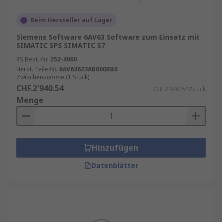
Beim Hersteller auf Lager
Siemens Software 6AV63 Software zum Einsatz mit
SIMATIC SPS SIMATIC S7
RS Best.-Nr.
252-4060
Herst. Teile-Nr.
6AV63623AB000BB0
Zwischensumme (1 Stück)
CHF.2'940.54
CHF.2'940.54/Stück
Menge
Hinzufügen
Datenblätter