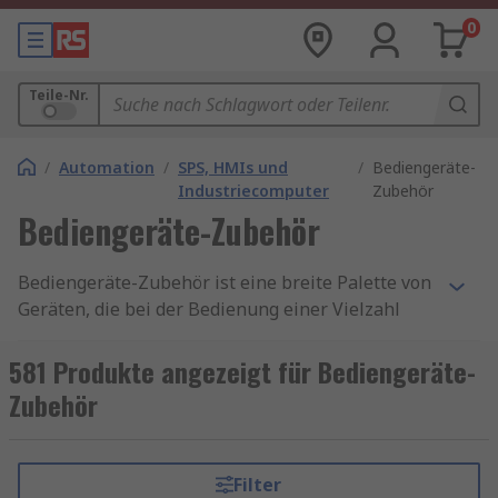
0
Teile-Nr.
/
Automation
/
SPS, HMIs und
/
Bediengeräte-
Industriecomputer
Zubehör
Bediengeräte-Zubehör
Bediengeräte-Zubehör ist eine breite Palette von
Geräten, die bei der Bedienung einer Vielzahl
von Maschinen und Anlagen zum Einsatz
kommen. HMI bedeutet "Mensch-Maschinen-
581 Produkte angezeigt für Bediengeräte-
Schnittstelle" (human-machine interface) und
Zubehör
bezieht sich auf Gadgets, mit denen Sie das Beste
aus der Technologie herausholen können.
Bediengeräte-Zubehör umfasst alles von Kabel
Filter
bis Speicherkarten.