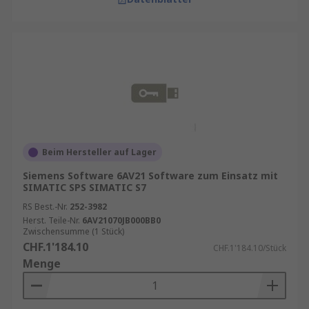
Beim Hersteller auf Lager
Siemens Software 6AV21 Software zum Einsatz mit
SIMATIC SPS SIMATIC S7
RS Best.-Nr.
252-3982
Herst. Teile-Nr.
6AV21070JB000BB0
Zwischensumme (1 Stück)
CHF.1'184.10
CHF.1'184.10/Stück
Menge