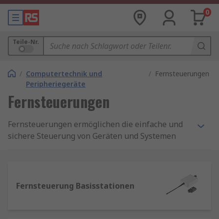
0
Teile-Nr.
/
Computertechnik und
/
Fernsteuerungen
Peripheriegeräte
Fernsteuerungen
Fernsteuerungen ermöglichen die einfache und
sichere Steuerung von Geräten und Systemen
aus der Ferne. Sie sind in zahlreichen Bereichen
unverzichtbar – von der Industrie über
Gebäudeautomation bis hin zum privaten
Einsatz.
Fernsteuerung Basisstationen
Fernsteuerung Basisstationen