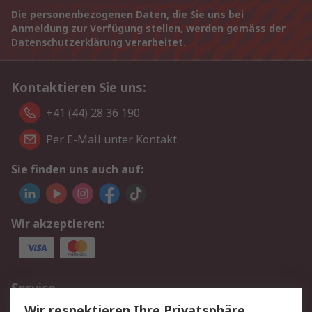
Die personenbezogenen Daten, die Sie uns bei
Anmeldung zur Verfügung stellen, werden gemäss der
Datenschutzerklärung
verarbeitet.
Kontaktieren Sie uns:
+41 (44) 28 36 190
Per E-Mail unter Kontakt
Sie finden uns auch auf:
Wir akzeptieren:
Service
Wir respektieren Ihre Privatsphäre