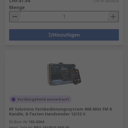
CHF.41.94
CHF.41.94/Stück
Menge
Hinzufügen
Vorübergehend ausverkauft
RF Solutions Fernbedienungssystem 868 MHz FM 8
Kanäle, 8-Tasten Handsender 12/32 V
RS Best.-Nr.
192-6564
Herst. Teile-Nr.
PRO-TAURUS-8S8-1K