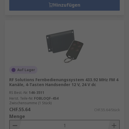
Sie die passende Lösung für Ihre Anforderungen.
Hinzufügen
Das Sortiment ist auf professionelle
Anwendungen ebenso ausgelegt wie auf den
privaten Gebrauch und bietet zuverlässige
Technik für jede Umgebung. RS bietet ein
umfangreiches Sortiment an
Fernsteuerungslösungen von führenden
Herstellern wie
RF Solutions
,
Jay Electronique
und
Schneider Electric
.
Auf Lager
RF Solutions Fernbedienungssystem 433.92 MHz FM 4
Kanäle, 4-Tasten Handsender 12 V, 24 V dc
RS Best.-Nr.
146-3511
Herst. Teile-Nr.
FOBLOQF-4S4
Zwischensumme (1 Stück)
CHF.55.64
CHF.55.64/Stück
Menge