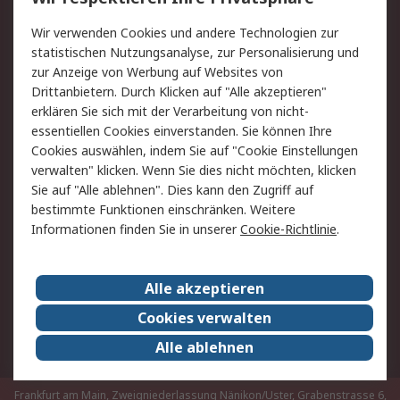
Value Added Services
Lieferlösungen
Rücksendungen
Kontakt
Wir verwenden Cookies und andere Technologien zur
Hilfe
statistischen Nutzungsanalyse, zur Personalisierung und
zur Anzeige von Werbung auf Websites von
Drittanbietern. Durch Klicken auf "Alle akzeptieren"
Rechtliches
erklären Sie sich mit der Verarbeitung von nicht-
AGB
Datenschutz
essentiellen Cookies einverstanden. Sie können Ihre
Cookies auswählen, indem Sie auf "Cookie Einstellungen
Cookie-Richtlinie
Zahlungsbedingungen
verwalten" klicken. Wenn Sie dies nicht möchten, klicken
Copyright/Impressum
Sie auf "Alle ablehnen". Dies kann den Zugriff auf
bestimmte Funktionen einschränken. Weitere
Über RS
Informationen finden Sie in unserer
Cookie-Richtlinie
.
Unternehmen
RS weltweit
Karriere bei RS
Nachhaltigkeit
Alle akzeptieren
Qualität/Umwelt/Zertifikate
Presse-Center
Cookies verwalten
Event-Center
Alle ablehnen
Frankfurt am Main, Zweigniederlassung Nänikon/Uster, Grabenstrasse 6,