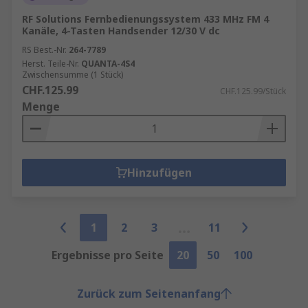
RF Solutions Fernbedienungssystem 433 MHz FM 4
Kanäle, 4-Tasten Handsender 12/30 V dc
RS Best.-Nr.
264-7789
Herst. Teile-Nr.
QUANTA-4S4
Zwischensumme (1 Stück)
CHF.125.99
CHF.125.99/Stück
Menge
Hinzufügen
1
2
3
11
Ergebnisse pro Seite
20
50
100
Zurück zum Seitenanfang